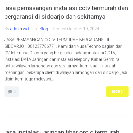
jasa pemasangan instalasi cctv termurah dan
bergaransi di sidoarjo dan sekitarnya
By
admin web
In
Blog
Posted
October 19, 2024
JASA PEMASANGAN CCTV TERMURAH BERGARANSI DI
SIDOARJO– 081237766771. Kami dari NusaTechno bagian dari
CV. Internusa Optima yang bergerak dibidang instalasi CCTV,
Instalasi DATA Jaringan dan instalasi telepony. Kabar Gembira
untuk wilayah lamongan dan sekitarnya. kami saat ini sudah
menangani beberapa client di wilayah lamongan dan sidoarjo. jadi
disini kami juga melayani...
MORE
0
jasa instalasi jaringan fiber optic termurah