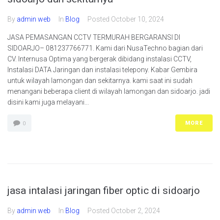
By
admin web
In
Blog
Posted
October 10, 2024
JASA PEMASANGAN CCTV TERMURAH BERGARANSI DI
SIDOARJO– 081237766771. Kami dari NusaTechno bagian dari
CV. Internusa Optima yang bergerak dibidang instalasi CCTV,
Instalasi DATA Jaringan dan instalasi telepony. Kabar Gembira
untuk wilayah lamongan dan sekitarnya. kami saat ini sudah
menangani beberapa client di wilayah lamongan dan sidoarjo. jadi
disini kami juga melayani...
MORE
0
jasa intalasi jaringan fiber optic di sidoarjo
By
admin web
In
Blog
Posted
October 2, 2024