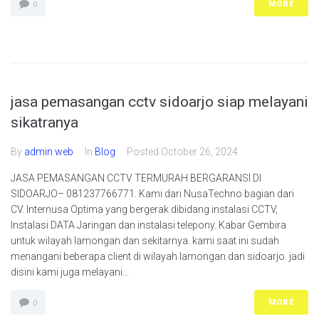
MORE
0
jasa pemasangan cctv sidoarjo siap melayani
sikatranya
By
admin web
In
Blog
Posted
October 26, 2024
JASA PEMASANGAN CCTV TERMURAH BERGARANSI DI
SIDOARJO– 081237766771. Kami dari NusaTechno bagian dari
CV. Internusa Optima yang bergerak dibidang instalasi CCTV,
Instalasi DATA Jaringan dan instalasi telepony. Kabar Gembira
untuk wilayah lamongan dan sekitarnya. kami saat ini sudah
menangani beberapa client di wilayah lamongan dan sidoarjo. jadi
disini kami juga melayani...
MORE
0