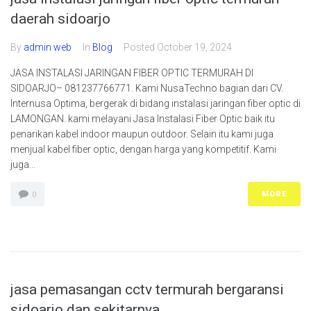
daerah sidoarjo
By
admin web
In
Blog
Posted
October 19, 2024
JASA INSTALASI JARINGAN FIBER OPTIC TERMURAH DI
SIDOARJO– 081237766771. Kami NusaTechno bagian dari CV.
Internusa Optima, bergerak di bidang instalasi jaringan fiber optic di
LAMONGAN. kami melayani Jasa Instalasi Fiber Optic baik itu
penarikan kabel indoor maupun outdoor. Selain itu kami juga
menjual kabel fiber optic, dengan harga yang kompetitif. Kami
juga...
MORE
0
jasa pemasangan cctv termurah bergaransi
sidoarjo dan sekitarnya