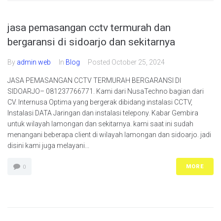
jasa pemasangan cctv termurah dan
bergaransi di sidoarjo dan sekitarnya
By
admin web
In
Blog
Posted
October 25, 2024
JASA PEMASANGAN CCTV TERMURAH BERGARANSI DI
SIDOARJO– 081237766771. Kami dari NusaTechno bagian dari
CV. Internusa Optima yang bergerak dibidang instalasi CCTV,
Instalasi DATA Jaringan dan instalasi telepony. Kabar Gembira
untuk wilayah lamongan dan sekitarnya. kami saat ini sudah
menangani beberapa client di wilayah lamongan dan sidoarjo. jadi
disini kami juga melayani...
MORE
0