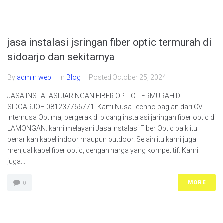
jasa instalasi jsringan fiber optic termurah di
sidoarjo dan sekitarnya
By
admin web
In
Blog
Posted
October 25, 2024
JASA INSTALASI JARINGAN FIBER OPTIC TERMURAH DI
SIDOARJO– 081237766771. Kami NusaTechno bagian dari CV.
Internusa Optima, bergerak di bidang instalasi jaringan fiber optic di
LAMONGAN. kami melayani Jasa Instalasi Fiber Optic baik itu
penarikan kabel indoor maupun outdoor. Selain itu kami juga
menjual kabel fiber optic, dengan harga yang kompetitif. Kami
juga...
MORE
0