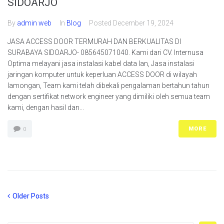
SIDOARJO
By
admin web
In
Blog
Posted
December 19, 2024
JASA ACCESS DOOR TERMURAH DAN BERKUALITAS DI
SURABAYA SIDOARJO- 085645071040. Kami dari CV. Internusa
Optima melayani jasa instalasi kabel data lan, Jasa instalasi
jaringan komputer untuk keperluan ACCESS DOOR di wilayah
lamongan, Team kami telah dibekali pengalaman bertahun tahun
dengan sertifikat network engineer yang dimiliki oleh semua team
kami, dengan hasil dan...
MORE
0
Posts
Older
Older Posts
Posts
navigation