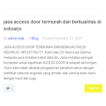
jasa access door termurah dan berkualitas di
sidoarjo
By
admin web
In
Blog
Posted
December 21, 2024
JASA ACCESS DOOR TERMURAH DAN BERKUALITAS DI
SIDOARJO- 081237766771. Kami dari CV. Internusa Optima
melayani jasa instalasi kabel data lan, Jasa instalasi jaringan
komputer untuk keperluan ACCESS DOOR di wilayah lamongan,
Team kami telah dibekali pengalaman bertahun tahun dengan
sertifikat network engineer yang dimiliki oleh semua team kami,
dengan hasil dan juga...
MORE
0