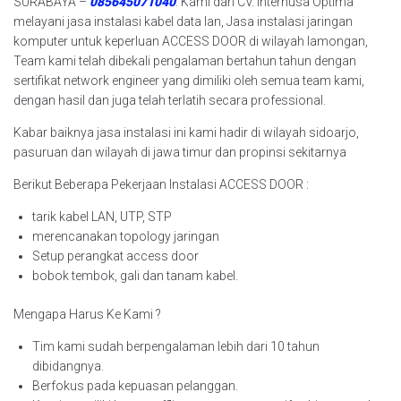
SURABAYA –
085645071040
. Kami dari CV. Internusa Optima
melayani jasa instalasi kabel data lan, Jasa instalasi jaringan
komputer untuk keperluan ACCESS DOOR di wilayah lamongan,
Team kami telah dibekali pengalaman bertahun tahun dengan
sertifikat network engineer yang dimiliki oleh semua team kami,
dengan hasil dan juga telah terlatih secara professional.
Kabar baiknya jasa instalasi ini kami hadir di wilayah sidoarjo,
pasuruan dan wilayah di jawa timur dan propinsi sekitarnya
Berikut Beberapa Pekerjaan Instalasi ACCESS DOOR :
tarik kabel LAN, UTP, STP
merencanakan topology jaringan
Setup perangkat access door
bobok tembok, gali dan tanam kabel.
Mengapa Harus Ke Kami ?
Tim kami sudah berpengalaman lebih dari 10 tahun
dibidangnya.
Berfokus pada kepuasan pelanggan.