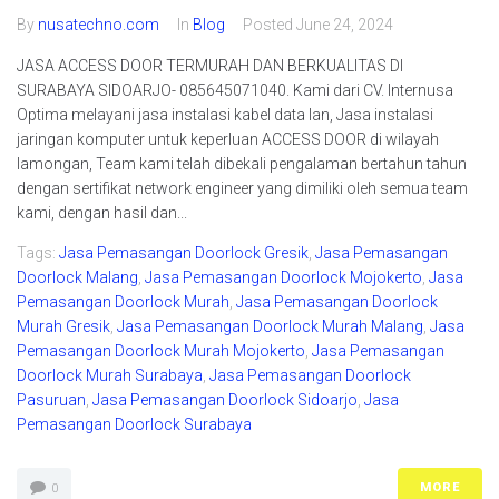
By
nusatechno.com
In
Blog
Posted
June 24, 2024
JASA ACCESS DOOR TERMURAH DAN BERKUALITAS DI
SURABAYA SIDOARJO- 085645071040. Kami dari CV. Internusa
Optima melayani jasa instalasi kabel data lan, Jasa instalasi
jaringan komputer untuk keperluan ACCESS DOOR di wilayah
lamongan, Team kami telah dibekali pengalaman bertahun tahun
dengan sertifikat network engineer yang dimiliki oleh semua team
kami, dengan hasil dan...
Tags:
Jasa Pemasangan Doorlock Gresik
,
Jasa Pemasangan
Doorlock Malang
,
Jasa Pemasangan Doorlock Mojokerto
,
Jasa
Pemasangan Doorlock Murah
,
Jasa Pemasangan Doorlock
Murah Gresik
,
Jasa Pemasangan Doorlock Murah Malang
,
Jasa
Pemasangan Doorlock Murah Mojokerto
,
Jasa Pemasangan
Doorlock Murah Surabaya
,
Jasa Pemasangan Doorlock
Pasuruan
,
Jasa Pemasangan Doorlock Sidoarjo
,
Jasa
Pemasangan Doorlock Surabaya
MORE
0