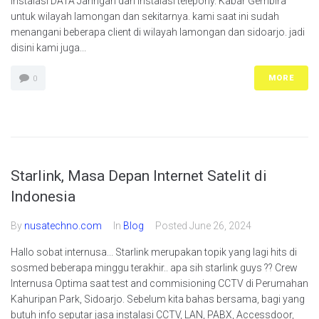
Instalasi DATA Jaringan dan instalasi telepony. Kabar Gembira
untuk wilayah lamongan dan sekitarnya. kami saat ini sudah
menangani beberapa client di wilayah lamongan dan sidoarjo. jadi
disini kami juga...
MORE
0
Starlink, Masa Depan Internet Satelit di
Indonesia
By
nusatechno.com
In
Blog
Posted
June 26, 2024
Hallo sobat internusa... Starlink merupakan topik yang lagi hits di
sosmed beberapa minggu terakhir.. apa sih starlink guys ?? Crew
Internusa Optima saat test and commisioning CCTV di Perumahan
Kahuripan Park, Sidoarjo. Sebelum kita bahas bersama, bagi yang
butuh info seputar jasa instalasi CCTV, LAN, PABX, Accessdoor,