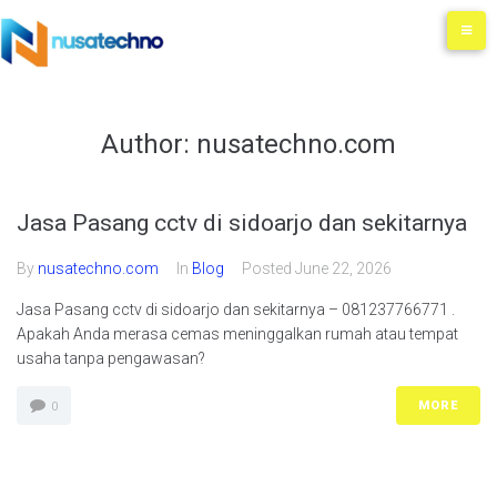
Author:
nusatechno.com
Jasa Pasang cctv di sidoarjo dan sekitarnya
By
nusatechno.com
In
Blog
Posted
June 22, 2026
Jasa Pasang cctv di sidoarjo dan sekitarnya – 081237766771 .
Apakah Anda merasa cemas meninggalkan rumah atau tempat
usaha tanpa pengawasan?
MORE
0