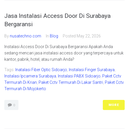
Jasa Instalasi Access Door Di Surabaya
Bergaransi
By
nusatechno.com
In
Blog
Posted
May 22, 2026
Instalasi Access Door Di Surabaya Bergaransi Apakah Anda
sedang mencari jasa instalasi access door yang terpercaya untuk
kantor, pabrik, hotel, atau rumah Anda?
Tags:
Inatalasi Fiber Optic Sidoarjo
,
Instalasi Finger Surabaya
,
Instalasi Ipcamera Surabaya
,
Instalasi PABX Sidoarjo
,
Paket Cctv
Termurah Di Krian
,
Paket Cctv Termurah Di Lakar Santri
,
Paket Cctv
Termurah Di Mojokerto
MORE
0