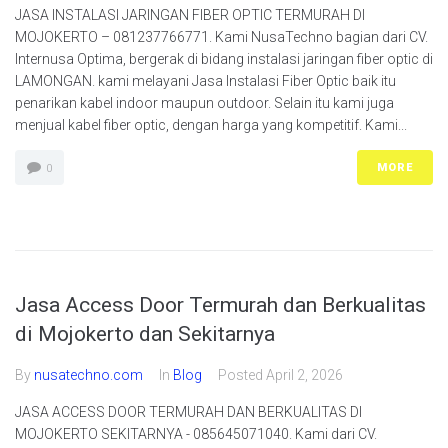
JASA INSTALASI JARINGAN FIBER OPTIC TERMURAH DI
MOJOKERTO – 081237766771. Kami NusaTechno bagian dari CV.
Internusa Optima, bergerak di bidang instalasi jaringan fiber optic di
LAMONGAN. kami melayani Jasa Instalasi Fiber Optic baik itu
penarikan kabel indoor maupun outdoor. Selain itu kami juga
menjual kabel fiber optic, dengan harga yang kompetitif. Kami...
MORE
0
Jasa Access Door Termurah dan Berkualitas
di Mojokerto dan Sekitarnya
By
nusatechno.com
In
Blog
Posted
April 2, 2026
JASA ACCESS DOOR TERMURAH DAN BERKUALITAS DI
MOJOKERTO SEKITARNYA - 085645071040. Kami dari CV.