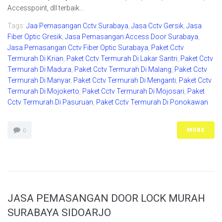
Accesspoint, dll terbaik...
Tags:
Jaa Pemasangan Cctv Surabaya
,
Jasa Cctv Gersik
,
Jasa
Fiber Optic Gresik
,
Jasa Pemasangan Access Door Surabaya
,
Jasa Pemasangan Cctv Fiber Optic Surabaya
,
Paket Cctv
Termurah Di Krian
,
Paket Cctv Termurah Di Lakar Santri
,
Paket Cctv
Termurah Di Madura
,
Paket Cctv Termurah Di Malang
,
Paket Cctv
Termurah Di Manyar
,
Paket Cctv Termurah Di Menganti
,
Paket Cctv
Termurah Di Mojokerto
,
Paket Cctv Termurah Di Mojosari
,
Paket
Cctv Termurah Di Pasuruan
,
Paket Cctv Termurah Di Ponokawan
MORE
0
JASA PEMASANGAN DOOR LOCK MURAH
SURABAYA SIDOARJO