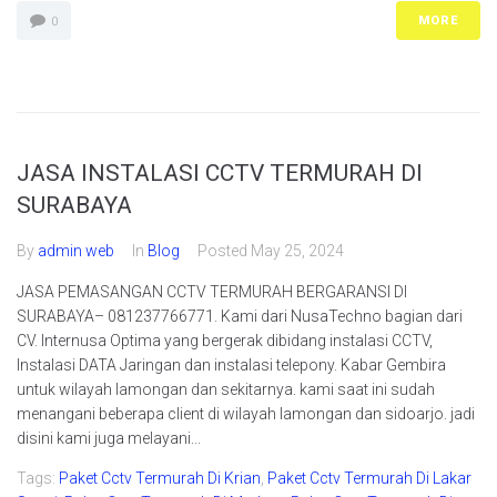
MORE
0
JASA INSTALASI CCTV TERMURAH DI
SURABAYA
By
admin web
In
Blog
Posted
May 25, 2024
JASA PEMASANGAN CCTV TERMURAH BERGARANSI DI
SURABAYA– 081237766771. Kami dari NusaTechno bagian dari
CV. Internusa Optima yang bergerak dibidang instalasi CCTV,
Instalasi DATA Jaringan dan instalasi telepony. Kabar Gembira
untuk wilayah lamongan dan sekitarnya. kami saat ini sudah
menangani beberapa client di wilayah lamongan dan sidoarjo. jadi
disini kami juga melayani...
Tags:
Paket Cctv Termurah Di Krian
,
Paket Cctv Termurah Di Lakar