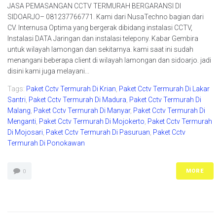
JASA PEMASANGAN CCTV TERMURAH BERGARANSI DI
SIDOARJO– 081237766771. Kami dari NusaTechno bagian dari
CV. Internusa Optima yang bergerak dibidang instalasi CCTV,
Instalasi DATA Jaringan dan instalasi telepony. Kabar Gembira
untuk wilayah lamongan dan sekitarnya. kami saat ini sudah
menangani beberapa client di wilayah lamongan dan sidoarjo. jadi
disini kami juga melayani...
Tags:
Paket Cctv Termurah Di Krian
,
Paket Cctv Termurah Di Lakar
Santri
,
Paket Cctv Termurah Di Madura
,
Paket Cctv Termurah Di
Malang
,
Paket Cctv Termurah Di Manyar
,
Paket Cctv Termurah Di
Menganti
,
Paket Cctv Termurah Di Mojokerto
,
Paket Cctv Termurah
Di Mojosari
,
Paket Cctv Termurah Di Pasuruan
,
Paket Cctv
Termurah Di Ponokawan
MORE
0