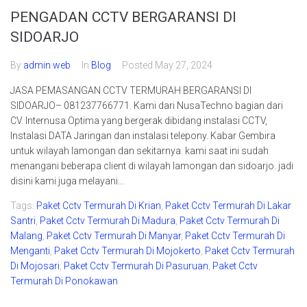
PENGADAN CCTV BERGARANSI DI
SIDOARJO
By
admin web
In
Blog
Posted
May 27, 2024
JASA PEMASANGAN CCTV TERMURAH BERGARANSI DI
SIDOARJO– 081237766771. Kami dari NusaTechno bagian dari
CV. Internusa Optima yang bergerak dibidang instalasi CCTV,
Instalasi DATA Jaringan dan instalasi telepony. Kabar Gembira
untuk wilayah lamongan dan sekitarnya. kami saat ini sudah
menangani beberapa client di wilayah lamongan dan sidoarjo. jadi
disini kami juga melayani...
Tags:
Paket Cctv Termurah Di Krian
,
Paket Cctv Termurah Di Lakar
Santri
,
Paket Cctv Termurah Di Madura
,
Paket Cctv Termurah Di
Malang
,
Paket Cctv Termurah Di Manyar
,
Paket Cctv Termurah Di
Menganti
,
Paket Cctv Termurah Di Mojokerto
,
Paket Cctv Termurah
Di Mojosari
,
Paket Cctv Termurah Di Pasuruan
,
Paket Cctv
Termurah Di Ponokawan