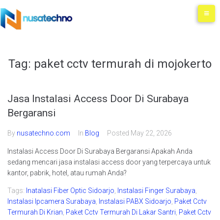
Tag:
paket cctv termurah di mojokerto
Jasa Instalasi Access Door Di Surabaya
Bergaransi
By
nusatechno.com
In
Blog
Posted
May 22, 2026
Instalasi Access Door Di Surabaya Bergaransi Apakah Anda
sedang mencari jasa instalasi access door yang terpercaya untuk
kantor, pabrik, hotel, atau rumah Anda?
Tags:
Inatalasi Fiber Optic Sidoarjo
,
Instalasi Finger Surabaya
,
Instalasi Ipcamera Surabaya
,
Instalasi PABX Sidoarjo
,
Paket Cctv
Termurah Di Krian
,
Paket Cctv Termurah Di Lakar Santri
,
Paket Cctv