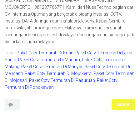
JASA PEMASANGAN CCTV TERMURAH BERGARANSI DI
MOJOKERTO– 081237766771. Kami dari NusaTechno bagian dari
CV. Internusa Optima yang bergerak dibidang instalasi CCTV,
Instalasi DATA Jaringan dan instalasi telepony. Kabar Gembira
untuk wilayah lamongan dan sekitarnya. kami saat ini sudah
menangani beberapa client di wilayah lamongan dan sidoarjo. jadi
disini kami juga melayani...
Tags:
Paket Cctv Termurah Di Krian
,
Paket Cctv Termurah Di Lakar
Santri
,
Paket Cctv Termurah Di Madura
,
Paket Cctv Termurah Di
Malang
,
Paket Cctv Termurah Di Manyar
,
Paket Cctv Termurah Di
Menganti
,
Paket Cctv Termurah Di Mojokerto
,
Paket Cctv Termurah
Di Mojosari
,
Paket Cctv Termurah Di Pasuruan
,
Paket Cctv
Termurah Di Ponokawan
MORE
0