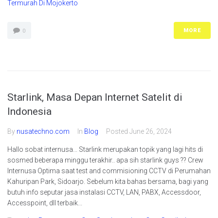
Termurah Di Mojokerto
MORE
0
Starlink, Masa Depan Internet Satelit di
Indonesia
By
nusatechno.com
In
Blog
Posted
June 26, 2024
Hallo sobat internusa... Starlink merupakan topik yang lagi hits di
sosmed beberapa minggu terakhir.. apa sih starlink guys ?? Crew
Internusa Optima saat test and commisioning CCTV di Perumahan
Kahuripan Park, Sidoarjo. Sebelum kita bahas bersama, bagi yang
butuh info seputar jasa instalasi CCTV, LAN, PABX, Accessdoor,
Accesspoint, dll terbaik...