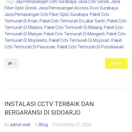
Tags:
Jaa Pemasangan Cctv Surabaya
,
Jasa Cctv Gersik
,
Jasa
Fiber Optic Gresik
,
Jasa Pemasangan Access Door Surabaya
,
Jasa Pemasangan Cctv Fiber Optic Surabaya
,
Paket Cctv
Termurah Di Krian
,
Paket Cctv Termurah Di Lakar Santri
,
Paket Cctv
Termurah Di Madura
,
Paket Cctv Termurah Di Malang
,
Paket Cctv
Termurah Di Manyar
,
Paket Cctv Termurah Di Menganti
,
Paket Cctv
Termurah Di Mojokerto
,
Paket Cctv Termurah Di Mojosari
,
Paket
Cctv Termurah Di Pasuruan
,
Paket Cctv Termurah Di Ponokawan
MORE
0
INSTALASI CCTV TERBAIK DAN
BERGARANSI DI SIDOARJO
By
admin web
In
Blog
Posted
May 31, 2024