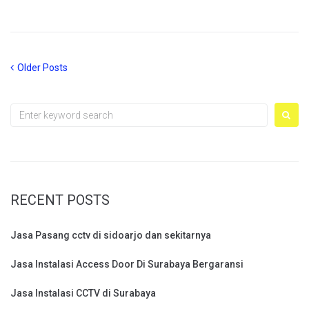
Posts
Older
Older Posts
Posts
navigation
Search
for:
RECENT POSTS
Jasa Pasang cctv di sidoarjo dan sekitarnya
Jasa Instalasi Access Door Di Surabaya Bergaransi
Jasa Instalasi CCTV di Surabaya