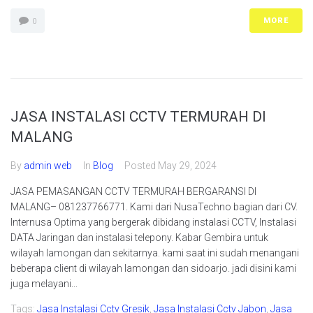
MORE
0
JASA INSTALASI CCTV TERMURAH DI
MALANG
By
admin web
In
Blog
Posted
May 29, 2024
JASA PEMASANGAN CCTV TERMURAH BERGARANSI DI
MALANG– 081237766771. Kami dari NusaTechno bagian dari CV.
Internusa Optima yang bergerak dibidang instalasi CCTV, Instalasi
DATA Jaringan dan instalasi telepony. Kabar Gembira untuk
wilayah lamongan dan sekitarnya. kami saat ini sudah menangani
beberapa client di wilayah lamongan dan sidoarjo. jadi disini kami
juga melayani...
Tags:
Jasa Instalasi Cctv Gresik
,
Jasa Instalasi Cctv Jabon
,
Jasa