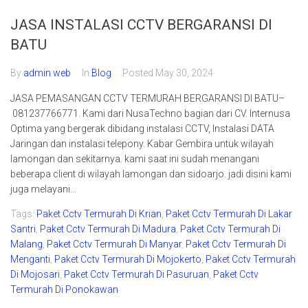
JASA INSTALASI CCTV BERGARANSI DI
BATU
By
admin web
In
Blog
Posted
May 30, 2024
JASA PEMASANGAN CCTV TERMURAH BERGARANSI DI BATU–
081237766771. Kami dari NusaTechno bagian dari CV. Internusa
Optima yang bergerak dibidang instalasi CCTV, Instalasi DATA
Jaringan dan instalasi telepony. Kabar Gembira untuk wilayah
lamongan dan sekitarnya. kami saat ini sudah menangani
beberapa client di wilayah lamongan dan sidoarjo. jadi disini kami
juga melayani...
Tags:
Paket Cctv Termurah Di Krian
,
Paket Cctv Termurah Di Lakar
Santri
,
Paket Cctv Termurah Di Madura
,
Paket Cctv Termurah Di
Malang
,
Paket Cctv Termurah Di Manyar
,
Paket Cctv Termurah Di
Menganti
,
Paket Cctv Termurah Di Mojokerto
,
Paket Cctv Termurah
Di Mojosari
,
Paket Cctv Termurah Di Pasuruan
,
Paket Cctv
Termurah Di Ponokawan