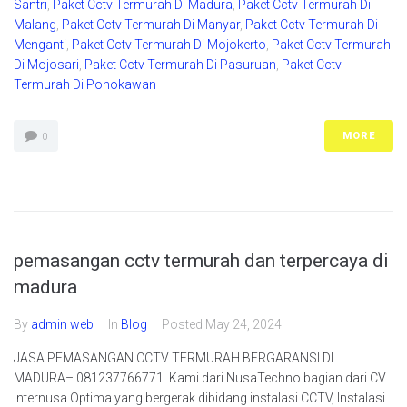
Santri
,
Paket Cctv Termurah Di Madura
,
Paket Cctv Termurah Di
Malang
,
Paket Cctv Termurah Di Manyar
,
Paket Cctv Termurah Di
Menganti
,
Paket Cctv Termurah Di Mojokerto
,
Paket Cctv Termurah
Di Mojosari
,
Paket Cctv Termurah Di Pasuruan
,
Paket Cctv
Termurah Di Ponokawan
MORE
0
pemasangan cctv termurah dan terpercaya di
madura
By
admin web
In
Blog
Posted
May 24, 2024
JASA PEMASANGAN CCTV TERMURAH BERGARANSI DI
MADURA– 081237766771. Kami dari NusaTechno bagian dari CV.
Internusa Optima yang bergerak dibidang instalasi CCTV, Instalasi