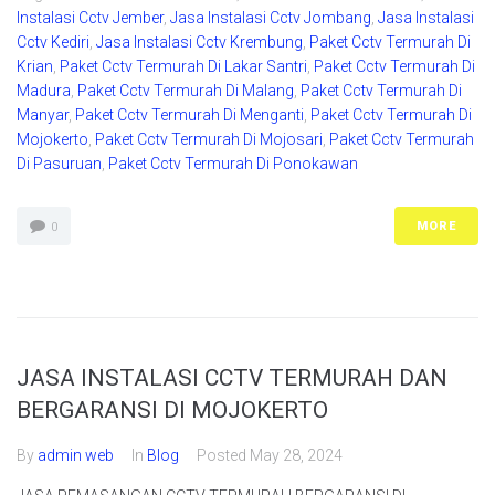
Instalasi Cctv Jember
,
Jasa Instalasi Cctv Jombang
,
Jasa Instalasi
Cctv Kediri
,
Jasa Instalasi Cctv Krembung
,
Paket Cctv Termurah Di
Krian
,
Paket Cctv Termurah Di Lakar Santri
,
Paket Cctv Termurah Di
Madura
,
Paket Cctv Termurah Di Malang
,
Paket Cctv Termurah Di
Manyar
,
Paket Cctv Termurah Di Menganti
,
Paket Cctv Termurah Di
Mojokerto
,
Paket Cctv Termurah Di Mojosari
,
Paket Cctv Termurah
Di Pasuruan
,
Paket Cctv Termurah Di Ponokawan
MORE
0
JASA INSTALASI CCTV TERMURAH DAN
BERGARANSI DI MOJOKERTO
By
admin web
In
Blog
Posted
May 28, 2024