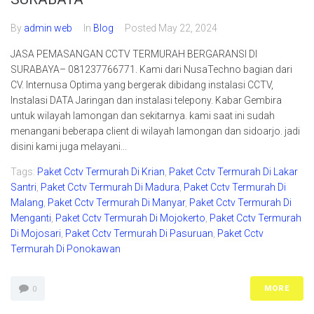
By
admin web
In
Blog
Posted
May 22, 2024
JASA PEMASANGAN CCTV TERMURAH BERGARANSI DI
SURABAYA– 081237766771. Kami dari NusaTechno bagian dari
CV. Internusa Optima yang bergerak dibidang instalasi CCTV,
Instalasi DATA Jaringan dan instalasi telepony. Kabar Gembira
untuk wilayah lamongan dan sekitarnya. kami saat ini sudah
menangani beberapa client di wilayah lamongan dan sidoarjo. jadi
disini kami juga melayani...
Tags:
Paket Cctv Termurah Di Krian
,
Paket Cctv Termurah Di Lakar
Santri
,
Paket Cctv Termurah Di Madura
,
Paket Cctv Termurah Di
Malang
,
Paket Cctv Termurah Di Manyar
,
Paket Cctv Termurah Di
Menganti
,
Paket Cctv Termurah Di Mojokerto
,
Paket Cctv Termurah
Di Mojosari
,
Paket Cctv Termurah Di Pasuruan
,
Paket Cctv
Termurah Di Ponokawan
MORE
0