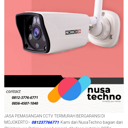
JASA PEMASANGAN CCTV TERMURAH BERGARANSI DI
MOJOKERTO–
081237766771
. Kami dari NusaTechno bagian dari