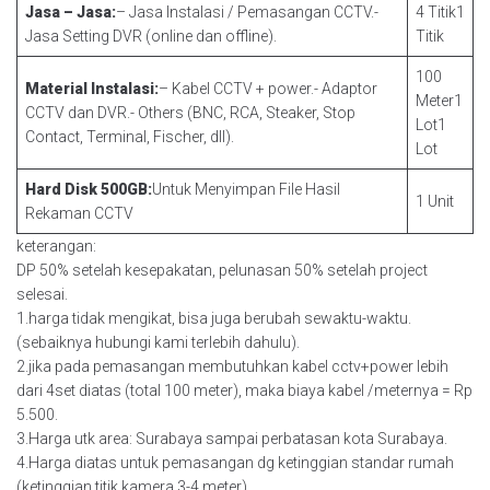
Jasa – Jasa:
– Jasa Instalasi / Pemasangan CCTV.-
4 Titik1
Jasa Setting DVR (online dan offline).
Titik
100
Material Instalasi:
– Kabel CCTV + power.- Adaptor
Meter1
CCTV dan DVR.- Others (BNC, RCA, Steaker, Stop
Lot1
Contact, Terminal, Fischer, dll).
Lot
Hard Disk 500GB:
Untuk Menyimpan File Hasil
1 Unit
Rekaman CCTV
keterangan:
DP 50% setelah kesepakatan, pelunasan 50% setelah project
selesai.
1.harga tidak mengikat, bisa juga berubah sewaktu-waktu.
(sebaiknya hubungi kami terlebih dahulu).
2.jika pada pemasangan membutuhkan kabel cctv+power lebih
dari 4set diatas (total 100 meter), maka biaya kabel /meternya = Rp
5.500.
3.Harga utk area: Surabaya sampai perbatasan kota Surabaya.
4.Harga diatas untuk pemasangan dg ketinggian standar rumah
(ketinggian titik kamera 3-4 meter).