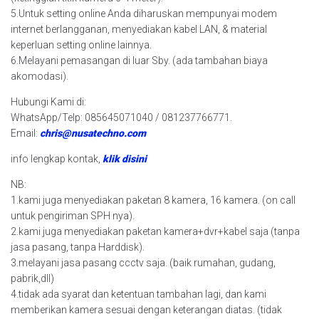
5.Untuk setting online Anda diharuskan mempunyai modem
internet berlangganan, menyediakan kabel LAN, & material
keperluan setting online lainnya.
6.Melayani pemasangan di luar Sby. (ada tambahan biaya
akomodasi).
Hubungi Kami di:
WhatsApp/Telp: 085645071040 / 081237766771.
Email:
chris@nusatechno.com
info lengkap kontak,
klik disini
NB:
1.kami juga menyediakan paketan 8 kamera, 16 kamera. (on call
untuk pengiriman SPH nya).
2.kami juga menyediakan paketan kamera+dvr+kabel saja (tanpa
jasa pasang, tanpa Harddisk).
3.melayani jasa pasang ccctv saja. (baik rumahan, gudang,
pabrik,dll)
4.tidak ada syarat dan ketentuan tambahan lagi, dan kami
memberikan kamera sesuai dengan keterangan diatas. (tidak