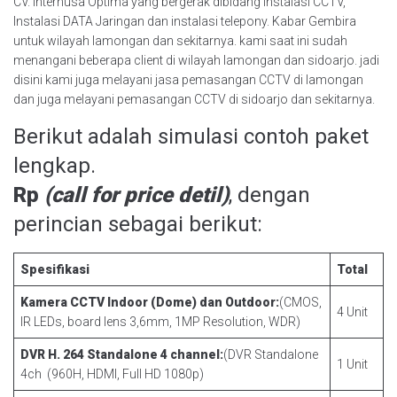
CV. Internusa Optima yang bergerak dibidang instalasi CCTV,
Instalasi DATA Jaringan dan instalasi telepony. Kabar Gembira
untuk wilayah lamongan dan sekitarnya. kami saat ini sudah
menangani beberapa client di wilayah lamongan dan sidoarjo. jadi
disini kami juga melayani jasa pemasangan CCTV di lamongan
dan juga melayani pemasangan CCTV di sidoarjo dan sekitarnya.
Berikut adalah simulasi contoh paket
lengkap.
Rp
(call for price detil)
, dengan
perincian sebagai berikut:
Spesifikasi
Total
Kamera CCTV Indoor (Dome) dan Outdoor:
(CMOS,
4 Unit
IR LEDs, board lens 3,6mm, 1MP Resolution, WDR)
DVR H. 264 Standalone 4 channel:
(DVR Standalone
1 Unit
4ch (960H, HDMI, Full HD 1080p)