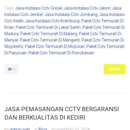
Tags:
Jasa Instalasi Cctv Gresik
,
Jasa Instalasi Cctv Jabon
,
Jasa
Instalasi Cctv Jember
,
Jasa Instalasi Cctv Jombang
,
Jasa Instalasi
Cctv Kediri
,
Jasa Instalasi Cctv Krembung
,
Paket Cctv Termurah Di
Krian
,
Paket Cctv Termurah Di Lakar Santri
,
Paket Cctv Termurah Di
Madura
,
Paket Cctv Termurah Di Malang
,
Paket Cctv Termurah Di
Manyar
,
Paket Cctv Termurah Di Menganti
,
Paket Cctv Termurah Di
Mojokerto
,
Paket Cctv Termurah Di Mojosari
,
Paket Cctv Termurah
Di Pasuruan
,
Paket Cctv Termurah Di Ponokawan
MORE
0
JASA PEMASANGAN CCTV BERGARANSI
DAN BERKUALITAS DI KEDIRI
By
admin web
In
Blog
Posted
May 10, 2024