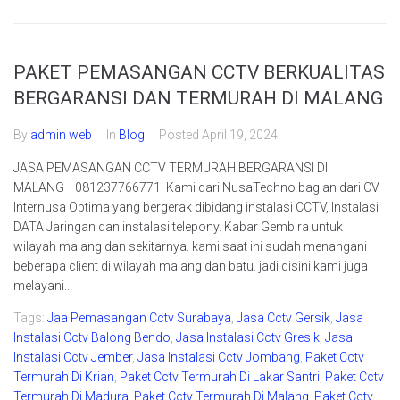
PAKET PEMASANGAN CCTV BERKUALITAS
BERGARANSI DAN TERMURAH DI MALANG
By
admin web
In
Blog
Posted
April 19, 2024
JASA PEMASANGAN CCTV TERMURAH BERGARANSI DI
MALANG– 081237766771. Kami dari NusaTechno bagian dari CV.
Internusa Optima yang bergerak dibidang instalasi CCTV, Instalasi
DATA Jaringan dan instalasi telepony. Kabar Gembira untuk
wilayah malang dan sekitarnya. kami saat ini sudah menangani
beberapa client di wilayah malang dan batu. jadi disini kami juga
melayani...
Tags:
Jaa Pemasangan Cctv Surabaya
,
Jasa Cctv Gersik
,
Jasa
Instalasi Cctv Balong Bendo
,
Jasa Instalasi Cctv Gresik
,
Jasa
Instalasi Cctv Jember
,
Jasa Instalasi Cctv Jombang
,
Paket Cctv
Termurah Di Krian
,
Paket Cctv Termurah Di Lakar Santri
,
Paket Cctv
Termurah Di Madura
,
Paket Cctv Termurah Di Malang
,
Paket Cctv