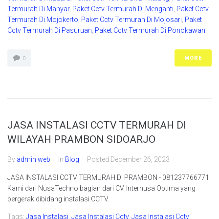
Termurah Di Manyar
,
Paket Cctv Termurah Di Menganti
,
Paket Cctv
Termurah Di Mojokerto
,
Paket Cctv Termurah Di Mojosari
,
Paket
Cctv Termurah Di Pasuruan
,
Paket Cctv Termurah Di Ponokawan
MORE
0
JASA INSTALASI CCTV TERMURAH DI
WILAYAH PRAMBON SIDOARJO
By
admin web
In
Blog
Posted
December 26, 2023
JASA INSTALASI CCTV TERMURAH DI PRAMBON - 081237766771.
Kami dari NusaTechno bagian dari CV. Internusa Optima yang
bergerak dibidang instalasi CCTV.
Tags:
Jasa Instalasi
,
Jasa Instalasi Cctv
,
Jasa Instalasi Cctv