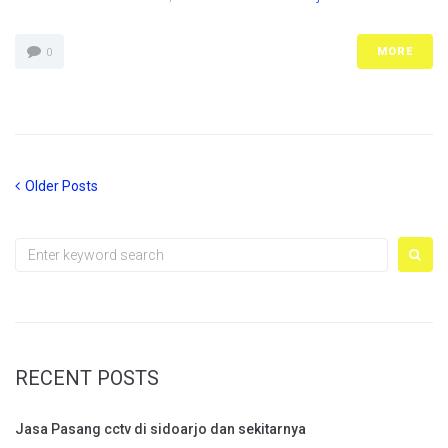
MORE
0
Posts
Older
Older Posts
Posts
navigation
Search
for:
RECENT POSTS
Jasa Pasang cctv di sidoarjo dan sekitarnya