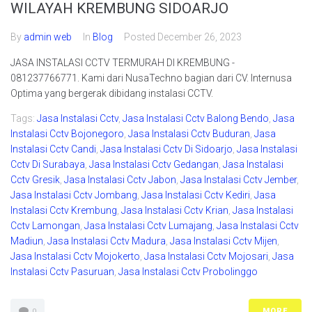
WILAYAH KREMBUNG SIDOARJO
By
admin web
In
Blog
Posted
December 26, 2023
JASA INSTALASI CCTV TERMURAH DI KREMBUNG -
081237766771. Kami dari NusaTechno bagian dari CV. Internusa
Optima yang bergerak dibidang instalasi CCTV.
Tags:
Jasa Instalasi Cctv
,
Jasa Instalasi Cctv Balong Bendo
,
Jasa
Instalasi Cctv Bojonegoro
,
Jasa Instalasi Cctv Buduran
,
Jasa
Instalasi Cctv Candi
,
Jasa Instalasi Cctv Di Sidoarjo
,
Jasa Instalasi
Cctv Di Surabaya
,
Jasa Instalasi Cctv Gedangan
,
Jasa Instalasi
Cctv Gresik
,
Jasa Instalasi Cctv Jabon
,
Jasa Instalasi Cctv Jember
,
Jasa Instalasi Cctv Jombang
,
Jasa Instalasi Cctv Kediri
,
Jasa
Instalasi Cctv Krembung
,
Jasa Instalasi Cctv Krian
,
Jasa Instalasi
Cctv Lamongan
,
Jasa Instalasi Cctv Lumajang
,
Jasa Instalasi Cctv
Madiun
,
Jasa Instalasi Cctv Madura
,
Jasa Instalasi Cctv Mijen
,
Jasa Instalasi Cctv Mojokerto
,
Jasa Instalasi Cctv Mojosari
,
Jasa
Instalasi Cctv Pasuruan
,
Jasa Instalasi Cctv Probolinggo
MORE
0