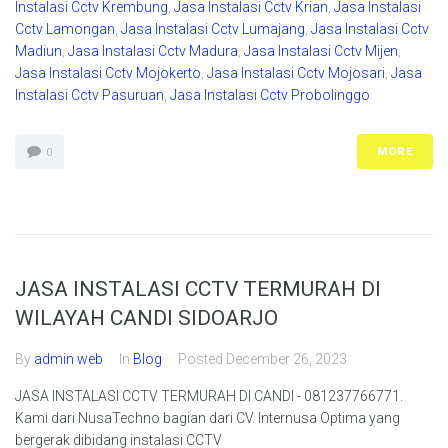
Instalasi Cctv Krembung
,
Jasa Instalasi Cctv Krian
,
Jasa Instalasi
Cctv Lamongan
,
Jasa Instalasi Cctv Lumajang
,
Jasa Instalasi Cctv
Madiun
,
Jasa Instalasi Cctv Madura
,
Jasa Instalasi Cctv Mijen
,
Jasa Instalasi Cctv Mojokerto
,
Jasa Instalasi Cctv Mojosari
,
Jasa
Instalasi Cctv Pasuruan
,
Jasa Instalasi Cctv Probolinggo
MORE
0
JASA INSTALASI CCTV TERMURAH DI
WILAYAH CANDI SIDOARJO
By
admin web
In
Blog
Posted
December 26, 2023
JASA INSTALASI CCTV TERMURAH DI CANDI - 081237766771.
Kami dari NusaTechno bagian dari CV. Internusa Optima yang
bergerak dibidang instalasi CCTV