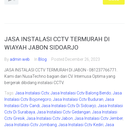
JASA INSTALASI CCTV TERMURAH DI
WIAYAH JABON SIDOARJO
By
admin web
In
Blog
Posted
December 26, 2023
JASA INSTALASI CCTV TERMURAH DI JABON - 081237766771.
Kami dari NusaTechno bagian dari CV. Internusa Optima yang
bergerak dibidang instalasi CCTV.
Tags:
Jasa Instalasi Cctv
,
Jasa Instalasi Cctv Balong Bendo
,
Jasa
Instalasi Cctv Bojonegoro
,
Jasa Instalasi Cctv Buduran
,
Jasa
Instalasi Cctv Candi
,
Jasa Instalasi Cctv Di Sidoarjo
,
Jasa Instalasi
Cctv Di Surabaya
,
Jasa Instalasi Cctv Gedangan
,
Jasa Instalasi
Cctv Gresik
,
Jasa Instalasi Cctv Jabon
,
Jasa Instalasi Cctv Jember
,
Jasa Instalasi Cctv Jombang
,
Jasa Instalasi Cctv Kediri
,
Jasa