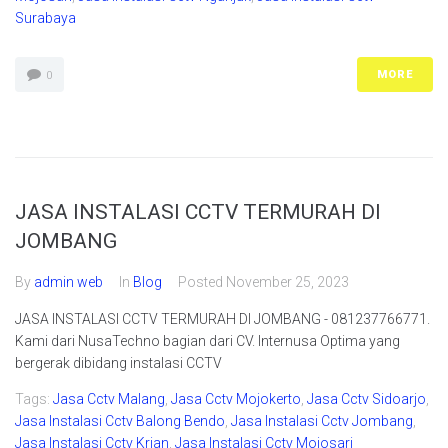
Surabaya
MORE
0
JASA INSTALASI CCTV TERMURAH DI
JOMBANG
By
admin web
In
Blog
Posted
November 25, 2023
JASA INSTALASI CCTV TERMURAH DI JOMBANG - 081237766771.
Kami dari NusaTechno bagian dari CV. Internusa Optima yang
bergerak dibidang instalasi CCTV
Tags:
Jasa Cctv Malang
,
Jasa Cctv Mojokerto
,
Jasa Cctv Sidoarjo
,
Jasa Instalasi Cctv Balong Bendo
,
Jasa Instalasi Cctv Jombang
,
Jasa Instalasi Cctv Krian
,
Jasa Instalasi Cctv Mojosari