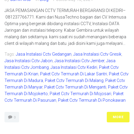
JASA PEMASANGAN CCTV TERMURAH BERGARANSI DI KEDIRI–
081237766771. Kami dari NusaTechno bagian dari CV. Internusa
Optima yang bergerak dibidang instalasi CCTV, Instalasi DATA
Jaringan dan instalasi telepony. Kabar Gembira untuk wilayah
malang dan sekitarnya. kami saat ini sudah menangani beberapa
client di wilayah malang dan batu. jadi disini kami juga melayani...
Tags:
Jasa Instalasi Cctv Gedangan
,
Jasa Instalasi Cctv Gresik
,
Jasa Instalasi Cctv Jabon
,
Jasa Instalasi Cctv Jember
,
Jasa
Instalasi Cctv Jombang
,
Jasa Instalasi Cctv Kediri
,
Paket Cctv
Termurah Di Krian
,
Paket Cctv Termurah Di Lakar Santri
,
Paket Cctv
Termurah Di Madura
,
Paket Cctv Termurah Di Malang
,
Paket Cctv
Termurah Di Manyar
,
Paket Cctv Termurah Di Menganti
,
Paket Cctv
Termurah Di Mojokerto
,
Paket Cctv Termurah Di Mojosari
,
Paket
Cctv Termurah Di Pasuruan
,
Paket Cctv Termurah Di Ponokawan
MORE
0