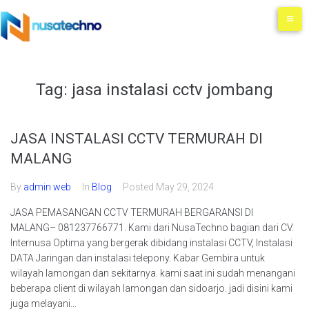
Tag:
jasa instalasi cctv jombang
JASA INSTALASI CCTV TERMURAH DI
MALANG
By
admin web
In
Blog
Posted
May 29, 2024
JASA PEMASANGAN CCTV TERMURAH BERGARANSI DI
MALANG– 081237766771. Kami dari NusaTechno bagian dari CV.
Internusa Optima yang bergerak dibidang instalasi CCTV, Instalasi
DATA Jaringan dan instalasi telepony. Kabar Gembira untuk
wilayah lamongan dan sekitarnya. kami saat ini sudah menangani
beberapa client di wilayah lamongan dan sidoarjo. jadi disini kami
juga melayani...