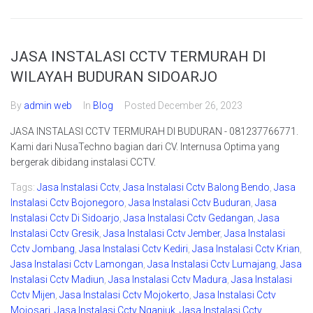
JASA INSTALASI CCTV TERMURAH DI
WILAYAH BUDURAN SIDOARJO
By
admin web
In
Blog
Posted
December 26, 2023
JASA INSTALASI CCTV TERMURAH DI BUDURAN - 081237766771.
Kami dari NusaTechno bagian dari CV. Internusa Optima yang
bergerak dibidang instalasi CCTV.
Tags:
Jasa Instalasi Cctv
,
Jasa Instalasi Cctv Balong Bendo
,
Jasa
Instalasi Cctv Bojonegoro
,
Jasa Instalasi Cctv Buduran
,
Jasa
Instalasi Cctv Di Sidoarjo
,
Jasa Instalasi Cctv Gedangan
,
Jasa
Instalasi Cctv Gresik
,
Jasa Instalasi Cctv Jember
,
Jasa Instalasi
Cctv Jombang
,
Jasa Instalasi Cctv Kediri
,
Jasa Instalasi Cctv Krian
,
Jasa Instalasi Cctv Lamongan
,
Jasa Instalasi Cctv Lumajang
,
Jasa
Instalasi Cctv Madiun
,
Jasa Instalasi Cctv Madura
,
Jasa Instalasi
Cctv Mijen
,
Jasa Instalasi Cctv Mojokerto
,
Jasa Instalasi Cctv
Mojosari
,
Jasa Instalasi Cctv Nganjuk
,
Jasa Instalasi Cctv