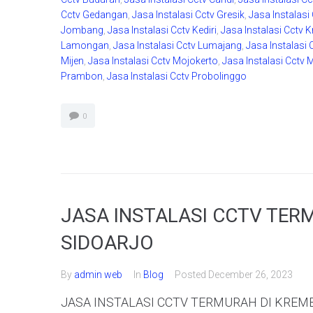
Cctv Gedangan
,
Jasa Instalasi Cctv Gresik
,
Jasa Instalasi
Jombang
,
Jasa Instalasi Cctv Kediri
,
Jasa Instalasi Cctv
Lamongan
,
Jasa Instalasi Cctv Lumajang
,
Jasa Instalasi
Mijen
,
Jasa Instalasi Cctv Mojokerto
,
Jasa Instalasi Cctv 
Prambon
,
Jasa Instalasi Cctv Probolinggo
0
JASA INSTALASI CCTV TER
SIDOARJO
By
admin web
In
Blog
Posted
December 26, 2023
JASA INSTALASI CCTV TERMURAH DI KREMBU