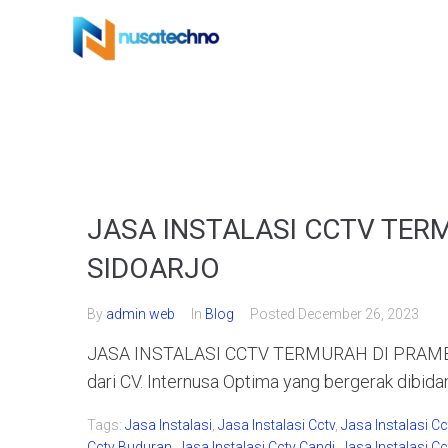
JASA INSTALASI CCTV TER
SIDOARJO
By
admin web
In
Blog
Posted
December 26, 2023
JASA INSTALASI CCTV TERMURAH DI PRAMBON
dari CV. Internusa Optima yang bergerak dibida
Tags:
Jasa Instalasi
,
Jasa Instalasi Cctv
,
Jasa Instalasi C
Cctv Buduran
,
Jasa Instalasi Cctv Candi
,
Jasa Instalasi Cc