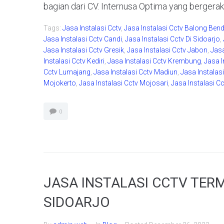
bagian dari CV. Internusa Optima yang bergerak
Tags:
Jasa Instalasi Cctv
,
Jasa Instalasi Cctv Balong Ben
Jasa Instalasi Cctv Candi
,
Jasa Instalasi Cctv Di Sidoarjo
,
Jasa Instalasi Cctv Gresik
,
Jasa Instalasi Cctv Jabon
,
Jasa
Instalasi Cctv Kediri
,
Jasa Instalasi Cctv Krembung
,
Jasa I
Cctv Lumajang
,
Jasa Instalasi Cctv Madiun
,
Jasa Instalas
Mojokerto
,
Jasa Instalasi Cctv Mojosari
,
Jasa Instalasi C
0
JASA INSTALASI CCTV TER
SIDOARJO