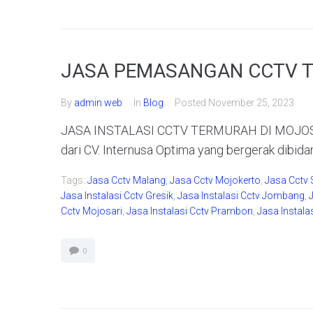
JASA PEMASANGAN CCTV T
By
admin web
In
Blog
Posted
November 25, 2023
JASA INSTALASI CCTV TERMURAH DI MOJOSAR
dari CV. Internusa Optima yang bergerak dibida
Tags:
Jasa Cctv Malang
,
Jasa Cctv Mojokerto
,
Jasa Cctv 
Jasa Instalasi Cctv Gresik
,
Jasa Instalasi Cctv Jombang
,
Cctv Mojosari
,
Jasa Instalasi Cctv Prambon
,
Jasa Instala
0