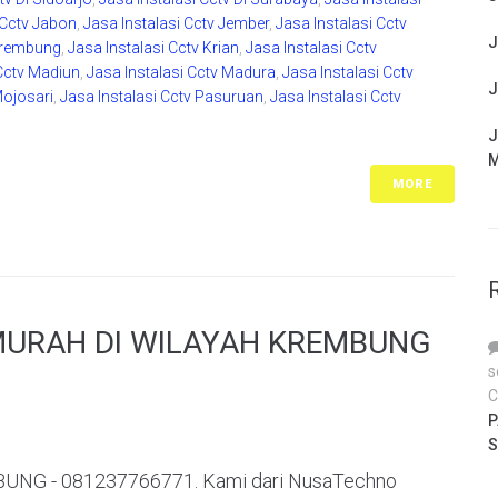
 Cctv Jabon
,
Jasa Instalasi Cctv Jember
,
Jasa Instalasi Cctv
J
 Krembung
,
Jasa Instalasi Cctv Krian
,
Jasa Instalasi Cctv
 Cctv Madiun
,
Jasa Instalasi Cctv Madura
,
Jasa Instalasi Cctv
J
Mojosari
,
Jasa Instalasi Cctv Pasuruan
,
Jasa Instalasi Cctv
J
M
MORE
MURAH DI WILAYAH KREMBUNG
s
C
P
S
NG - 081237766771. Kami dari NusaTechno