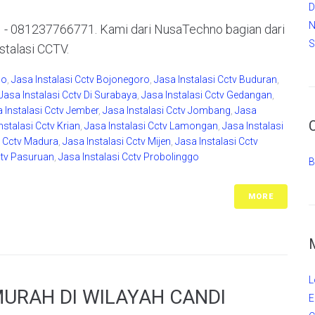
D
N
081237766771. Kami dari NusaTechno bagian dari
S
stalasi CCTV.
do
,
Jasa Instalasi Cctv Bojonegoro
,
Jasa Instalasi Cctv Buduran
,
Jasa Instalasi Cctv Di Surabaya
,
Jasa Instalasi Cctv Gedangan
,
 Instalasi Cctv Jember
,
Jasa Instalasi Cctv Jombang
,
Jasa
nstalasi Cctv Krian
,
Jasa Instalasi Cctv Lamongan
,
Jasa Instalasi
i Cctv Madura
,
Jasa Instalasi Cctv Mijen
,
Jasa Instalasi Cctv
ctv Pasuruan
,
Jasa Instalasi Cctv Probolinggo
B
MORE
L
MURAH DI WILAYAH CANDI
E