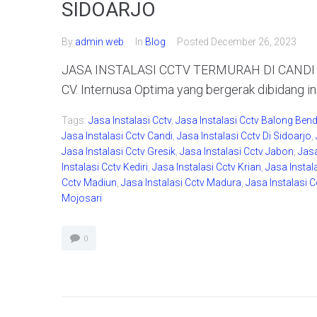
SIDOARJO
By
admin web
In
Blog
Posted
December 26, 2023
JASA INSTALASI CCTV TERMURAH DI CANDI - 
CV. Internusa Optima yang bergerak dibidang i
Tags:
Jasa Instalasi Cctv
,
Jasa Instalasi Cctv Balong Ben
Jasa Instalasi Cctv Candi
,
Jasa Instalasi Cctv Di Sidoarjo
,
Jasa Instalasi Cctv Gresik
,
Jasa Instalasi Cctv Jabon
,
Jasa
Instalasi Cctv Kediri
,
Jasa Instalasi Cctv Krian
,
Jasa Insta
Cctv Madiun
,
Jasa Instalasi Cctv Madura
,
Jasa Instalasi C
Mojosari
0