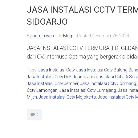
JASA INSTALASI CCTV TER
SIDOARJO
By
admin web
In
Blog
Posted
December 26, 2023
JASA INSTALASI CCTV TERMURAH DI GEDANGA
dari CV. Internusa Optima yang bergerak dibida
Tags:
Jasa Instalasi Cctv
,
Jasa Instalasi Cctv Balong Ben
Jasa Instalasi Cctv Di Sidoarjo
,
Jasa Instalasi Cctv Di Su
Jasa Instalasi Cctv Jember
,
Jasa Instalasi Cctv Jombang
,
Cctv Lamongan
,
Jasa Instalasi Cctv Lumajang
,
Jasa Insta
Mijen
,
Jasa Instalasi Cctv Mojokerto
,
Jasa Instalasi Cctv 
0