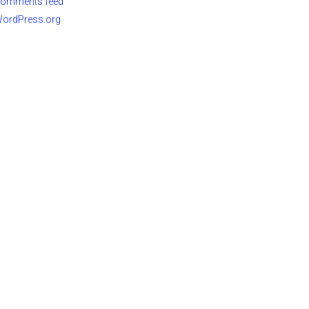
omments feed
ordPress.org