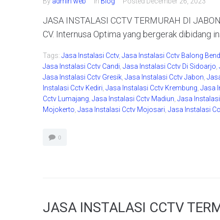
By
admin web
In
Blog
Posted
December 26, 2023
JASA INSTALASI CCTV TERMURAH DI JABON - 
CV. Internusa Optima yang bergerak dibidang in
Tags:
Jasa Instalasi Cctv
,
Jasa Instalasi Cctv Balong Ben
Jasa Instalasi Cctv Candi
,
Jasa Instalasi Cctv Di Sidoarjo
,
Jasa Instalasi Cctv Gresik
,
Jasa Instalasi Cctv Jabon
,
Jasa
Instalasi Cctv Kediri
,
Jasa Instalasi Cctv Krembung
,
Jasa I
Cctv Lumajang
,
Jasa Instalasi Cctv Madiun
,
Jasa Instalas
Mojokerto
,
Jasa Instalasi Cctv Mojosari
,
Jasa Instalasi C
0
JASA INSTALASI CCTV TER