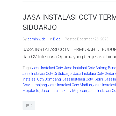
JASA INSTALASI CCTV TER
SIDOARJO
By
admin web
In
Blog
Posted
December 26, 2023
JASA INSTALASI CCTV TERMURAH DI BUDURAN
dari CV. Internusa Optima yang bergerak dibida
Tags:
Jasa Instalasi Cctv
,
Jasa Instalasi Cctv Balong Ben
Jasa Instalasi Cctv Di Sidoarjo
,
Jasa Instalasi Cctv Geda
Instalasi Cctv Jombang
,
Jasa Instalasi Cctv Kediri
,
Jasa In
Cctv Lumajang
,
Jasa Instalasi Cctv Madiun
,
Jasa Instalas
Mojokerto
,
Jasa Instalasi Cctv Mojosari
,
Jasa Instalasi C
0