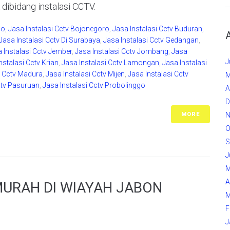
 dibidang instalasi CCTV.
do
,
Jasa Instalasi Cctv Bojonegoro
,
Jasa Instalasi Cctv Buduran
,
Jasa Instalasi Cctv Di Surabaya
,
Jasa Instalasi Cctv Gedangan
,
 Instalasi Cctv Jember
,
Jasa Instalasi Cctv Jombang
,
Jasa
J
nstalasi Cctv Krian
,
Jasa Instalasi Cctv Lamongan
,
Jasa Instalasi
i Cctv Madura
,
Jasa Instalasi Cctv Mijen
,
Jasa Instalasi Cctv
M
ctv Pasuruan
,
Jasa Instalasi Cctv Probolinggo
A
D
MORE
N
O
S
J
M
A
MURAH DI WIAYAH JABON
M
F
J