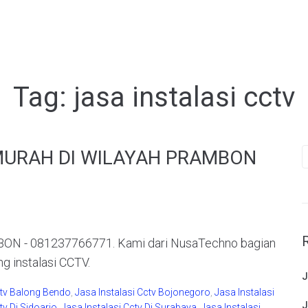
Tag:
jasa instalasi cctv
S
MURAH DI WILAYAH PRAMBON
f
 - 081237766771. Kami dari NusaTechno bagian
ng instalasi CCTV.
J
ctv Balong Bendo
,
Jasa Instalasi Cctv Bojonegoro
,
Jasa Instalasi
J
tv Di Sidoarjo
,
Jasa Instalasi Cctv Di Surabaya
,
Jasa Instalasi