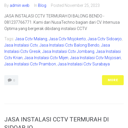
By
admin web
In
Blog
Posted
November 25, 2023
JASA INSTALASI CCTV TERMURAH DI BALONG BENDO -
081237766771. Kami dari NusaTechno bagian dari CV. Internusa
Optima yang bergerak dibidang instalasi CCTV
Tags:
Jasa Cctv Malang
,
Jasa Cctv Mojokerto
,
Jasa Cctv Sidoarjo
,
Jasa Instalasi Cctv
,
Jasa Instalasi Cctv Balong Bendo
,
Jasa
Instalasi Cctv Gresik
,
Jasa Instalasi Cctv Jombang
,
Jasa Instalasi
Cctv Krian
,
Jasa Instalasi Cctv Mijen
,
Jasa Instalasi Cctv Mojosari
,
Jasa Instalasi Cctv Prambon
,
Jasa Instalasi Cctv Surabaya
MORE
0
JASA INSTALASI CCTV TERMURAH DI
SIDOARJO