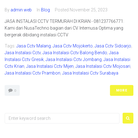
By
admin web
In
Blog
Posted
November 25, 2023
JASA INSTALASI CCTV TERMURAH DI KRIAN - 081237766771.
Kami dari NusaTechno bagian dari CV. Internusa Optima yang
bergerak dibidang instalasi CCTV
Tags:
Jasa Cctv Malang
,
Jasa Cctv Mojokerto
,
Jasa Cctv Sidoarjo
,
Jasa Instalasi Cctv
,
Jasa Instalasi Cctv Balong Bendo
,
Jasa
Instalasi Cctv Gresik
,
Jasa Instalasi Cctv Jombang
,
Jasa Instalasi
Cctv Krian
,
Jasa Instalasi Cctv Mijen
,
Jasa Instalasi Cctv Mojosari
,
Jasa Instalasi Cctv Prambon
,
Jasa Instalasi Cctv Surabaya
MORE
0
Search
for: