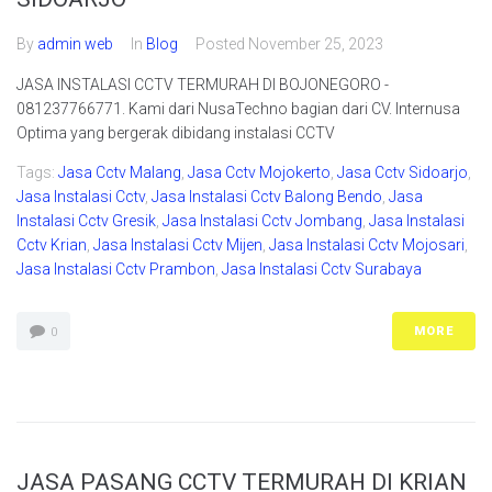
By
admin web
In
Blog
Posted
November 25, 2023
JASA INSTALASI CCTV TERMURAH DI BOJONEGORO -
081237766771. Kami dari NusaTechno bagian dari CV. Internusa
Optima yang bergerak dibidang instalasi CCTV
Tags:
Jasa Cctv Malang
,
Jasa Cctv Mojokerto
,
Jasa Cctv Sidoarjo
,
Jasa Instalasi Cctv
,
Jasa Instalasi Cctv Balong Bendo
,
Jasa
Instalasi Cctv Gresik
,
Jasa Instalasi Cctv Jombang
,
Jasa Instalasi
Cctv Krian
,
Jasa Instalasi Cctv Mijen
,
Jasa Instalasi Cctv Mojosari
,
Jasa Instalasi Cctv Prambon
,
Jasa Instalasi Cctv Surabaya
MORE
0
JASA PASANG CCTV TERMURAH DI KRIAN