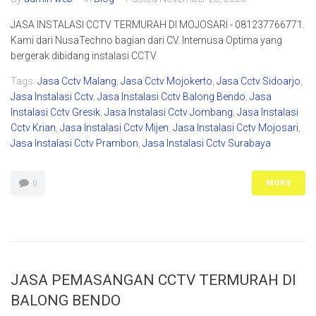
JASA INSTALASI CCTV TERMURAH DI MOJOSARI - 081237766771.
Kami dari NusaTechno bagian dari CV. Internusa Optima yang
bergerak dibidang instalasi CCTV
Tags:
Jasa Cctv Malang
,
Jasa Cctv Mojokerto
,
Jasa Cctv Sidoarjo
,
Jasa Instalasi Cctv
,
Jasa Instalasi Cctv Balong Bendo
,
Jasa
Instalasi Cctv Gresik
,
Jasa Instalasi Cctv Jombang
,
Jasa Instalasi
Cctv Krian
,
Jasa Instalasi Cctv Mijen
,
Jasa Instalasi Cctv Mojosari
,
Jasa Instalasi Cctv Prambon
,
Jasa Instalasi Cctv Surabaya
MORE
0
JASA PEMASANGAN CCTV TERMURAH DI
BALONG BENDO