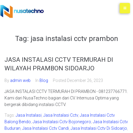
Tag:
jasa instalasi cctv prambon
JASA INSTALASI CCTV TERMURAH DI
WILAYAH PRAMBON SIDOARJO
By
admin web
In
Blog
Posted
December 26, 2023
JASA INSTALASI CCTV TERMURAH DI PRAMBON - 081237766771.
Kami dari NusaTechno bagian dari CV. Internusa Optima yang
bergerak dibidang instalasi CCTV.
Tags:
Jasa Instalasi
,
Jasa Instalasi Cctv
,
Jasa Instalasi Cctv
Balong Bendo
,
Jasa Instalasi Cctv Bojonegoro
,
Jasa Instalasi Cctv
Buduran
,
Jasa Instalasi Cctv Candi
,
Jasa Instalasi Cctv Di Sidoarjo
,