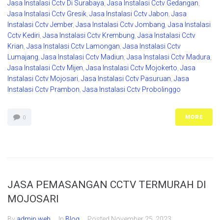
Jasa Instalasi Cctv Di Surabaya
,
Jasa Instalasi Cctv Gedangan
,
Jasa Instalasi Cctv Gresik
,
Jasa Instalasi Cctv Jabon
,
Jasa
Instalasi Cctv Jember
,
Jasa Instalasi Cctv Jombang
,
Jasa Instalasi
Cctv Kediri
,
Jasa Instalasi Cctv Krembung
,
Jasa Instalasi Cctv
Krian
,
Jasa Instalasi Cctv Lamongan
,
Jasa Instalasi Cctv
Lumajang
,
Jasa Instalasi Cctv Madiun
,
Jasa Instalasi Cctv Madura
,
Jasa Instalasi Cctv Mijen
,
Jasa Instalasi Cctv Mojokerto
,
Jasa
Instalasi Cctv Mojosari
,
Jasa Instalasi Cctv Pasuruan
,
Jasa
Instalasi Cctv Prambon
,
Jasa Instalasi Cctv Probolinggo
MORE
0
JASA PEMASANGAN CCTV TERMURAH DI
MOJOSARI
By
admin web
In
Blog
Posted
November 25, 2023