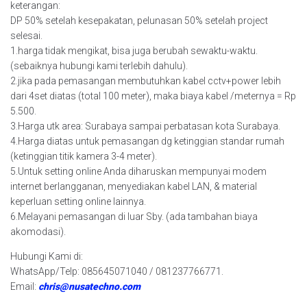
keterangan:
DP 50% setelah kesepakatan, pelunasan 50% setelah project
selesai.
1.harga tidak mengikat, bisa juga berubah sewaktu-waktu.
(sebaiknya hubungi kami terlebih dahulu).
2.jika pada pemasangan membutuhkan kabel cctv+power lebih
dari 4set diatas (total 100 meter), maka biaya kabel /meternya = Rp
5.500.
3.Harga utk area: Surabaya sampai perbatasan kota Surabaya.
4.Harga diatas untuk pemasangan dg ketinggian standar rumah
(ketinggian titik kamera 3-4 meter).
5.Untuk setting online Anda diharuskan mempunyai modem
internet berlangganan, menyediakan kabel LAN, & material
keperluan setting online lainnya.
6.Melayani pemasangan di luar Sby. (ada tambahan biaya
akomodasi).
Hubungi Kami di:
WhatsApp/Telp: 085645071040 / 081237766771.
Email:
chris@nusatechno.com