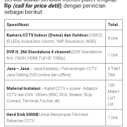
Rp
(call for price detil)
, dengan perincian
sebagai berikut:
Spesifikasi
Total
Kamera CCTV Indoor (Dome) dan Outdoor:
(CMOS,
4 Unit
IR LEDs, board lens 3,6mm, 1MP Resolution, WDR)
DVR H. 264 Standalone 4 channel:
(DVR Standalone
1 Unit
4ch (960H, HDMI, Full HD 1080p)
Jasa – Jasa:
– Jasa Instalasi / Pemasangan CCTV.-
4 Titik1
Jasa Setting DVR (online dan offline).
Titik
100
Material Instalasi:
– Kabel CCTV + power.- Adaptor
Meter1
CCTV dan DVR.- Others (BNC, RCA, Steaker, Stop
Lot1
Contact, Terminal, Fischer, dll).
Lot
Hard Disk 500GB:
Untuk Menyimpan File Hasil
1 Unit
Rekaman CCTV