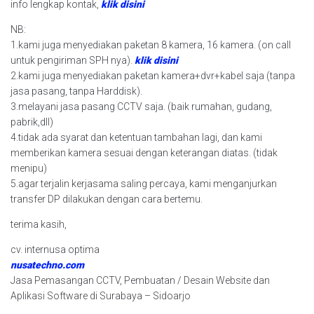
info lengkap kontak,
klik disini
NB:
1.kami juga menyediakan paketan 8 kamera, 16 kamera. (on call
untuk pengiriman SPH nya).
klik disini
2.kami juga menyediakan paketan kamera+dvr+kabel saja (tanpa
jasa pasang, tanpa Harddisk).
3.melayani jasa pasang CCTV saja. (baik rumahan, gudang,
pabrik,dll)
4.tidak ada syarat dan ketentuan tambahan lagi, dan kami
memberikan kamera sesuai dengan keterangan diatas. (tidak
menipu)
5.agar terjalin kerjasama saling percaya, kami menganjurkan
transfer DP dilakukan dengan cara bertemu.
terima kasih,
cv. internusa optima
nusatechno.com
Jasa Pemasangan CCTV, Pembuatan / Desain Website dan
Aplikasi Software di Surabaya – Sidoarjo