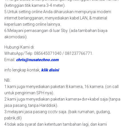
(ketinggian titik kamera 3-4 meter).
5.Untuk setting online Anda diharuskan mempunyai modem
internet berlangganan, menyediakan kabel LAN, & material
keperluan setting online lainnya.
6.Melayani pemasangan di luar Sby. (ada tambahan biaya
akomodasi).
Hubungi Kami di:
WhatsApp/Telp: 085645071040 / 081237766771.
Email:
chris@nusatechno.com
info lengkap kontak,
klik disini
NB:
1.kami juga menyediakan paketan 8 kamera, 16 kamera. (on call
untuk pengiriman SPH nya).
2.kami juga menyediakan paketan kamera+dvr+kabel saja (tanpa
jasa pasang, tanpa Harddisk).
3.melayani jasa pasang ccctv saja. (baik rumahan, gudang,
pabrik,dll)
4.tidak ada syarat dan ketentuan tambahan lagi, dan kami