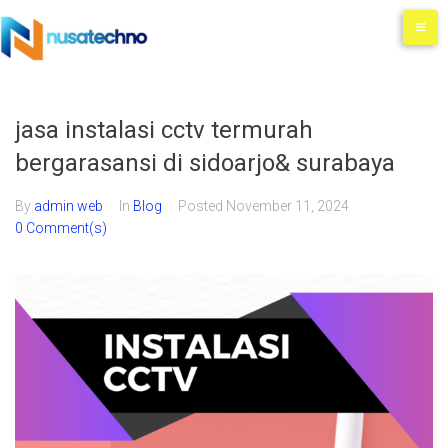
jasa instalasi cctv termurah
bergarasansi di sidoarjo& surabaya
By
admin web
In
Blog
Posted
November 11, 2024
0 Comment(s)