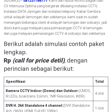
SIDOARJO–
081237766771
. Kami dari NusaTechno bagian dari
CV. Internusa Optima yang bergerak dibidang instalasi CCTV,
Instalasi DATA Jaringan dan instalasi telepony. Kabar Gembira
untuk wilayah lamongan dan sekitarnya. kami saat ini sudah
menangani beberapa client di wilayah lamongan dan sidoarjo. jadi
disini kami juga melayani jasa pemasangan CCTV di lamongan
dan juga melayani pemasangan CCTV di sidoarjo dan sekitarnya.
Berikut adalah simulasi contoh paket
lengkap.
Rp
(call for price detil)
, dengan
perincian sebagai berikut:
Spesifikasi
Total
Kamera CCTV Indoor (Dome) dan Outdoor:
(CMOS,
4 Unit
IR LEDs, board lens 3,6mm, 1MP Resolution, WDR)
DVR H. 264 Standalone 4 channel:
(DVR Standalone
1 Unit
4ch (960H, HDMI, Full HD 1080p)