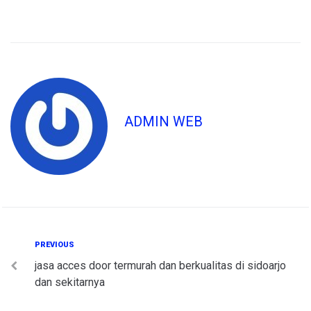
ADMIN WEB
Post
Previous
PREVIOUS
jasa acces door termurah dan berkualitas di sidoarjo
navigation
dan sekitarnya