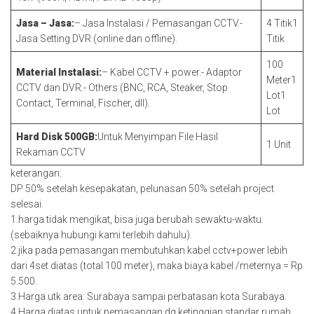
Jasa – Jasa:
– Jasa Instalasi / Pemasangan CCTV.-
4 Titik1
Jasa Setting DVR (online dan offline).
Titik
100
Material Instalasi:
– Kabel CCTV + power.- Adaptor
Meter1
CCTV dan DVR.- Others (BNC, RCA, Steaker, Stop
Lot1
Contact, Terminal, Fischer, dll).
Lot
Hard Disk 500GB:
Untuk Menyimpan File Hasil
1 Unit
Rekaman CCTV
keterangan:
DP 50% setelah kesepakatan, pelunasan 50% setelah project
selesai.
1.harga tidak mengikat, bisa juga berubah sewaktu-waktu.
(sebaiknya hubungi kami terlebih dahulu).
2.jika pada pemasangan membutuhkan kabel cctv+power lebih
dari 4set diatas (total 100 meter), maka biaya kabel /meternya = Rp
5.500.
3.Harga utk area: Surabaya sampai perbatasan kota Surabaya.
4.Harga diatas untuk pemasangan dg ketinggian standar rumah