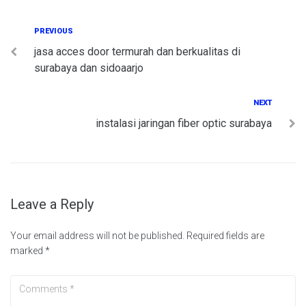
Post
Previous
PREVIOUS
jasa acces door termurah dan berkualitas di
navigation
surabaya dan sidoaarjo
Next
NEXT
instalasi jaringan fiber optic surabaya
Leave a Reply
Your email address will not be published.
Required fields are
marked
*