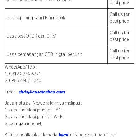
best price
Call us for
Jasa splicing kabel Fiber optik
best price
Call us for
Jasa test OTDR dan OPM
best price
Call us for
Jasa pemasangan OTB, pigtail per unit
best price
WhatsApp/Telp :
1. 0812-3776-6771
2. 0856-4507-1040
Email :
chris@nusatechno.com
Jasa instalasi Network lainnya meliputi :
1. Jasa instalasi jaringan LAN,
2. Jasa instalasi jaringan WI-FI,
3. Jaringan internet,
Atau konsultasikan kepada
kami
tentang kebutuhan anda.