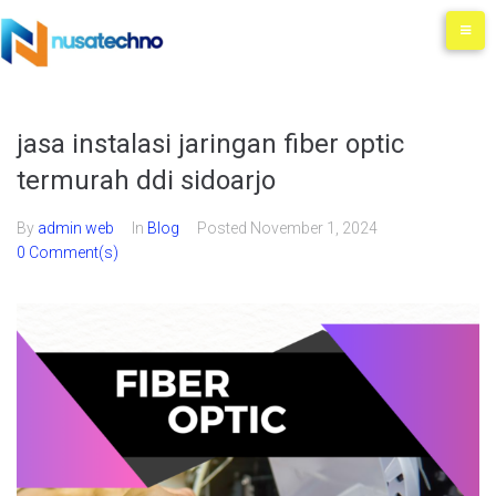
jasa instalasi jaringan fiber optic
termurah ddi sidoarjo
By
admin web
In
Blog
Posted
November 1, 2024
0 Comment(s)