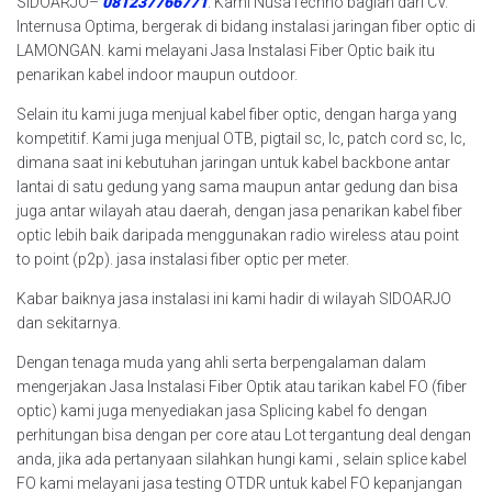
SIDOARJO–
081237766771
. Kami NusaTechno bagian dari CV.
Internusa Optima, bergerak di bidang instalasi jaringan fiber optic di
LAMONGAN. kami melayani Jasa Instalasi Fiber Optic baik itu
penarikan kabel indoor maupun outdoor.
Selain itu kami juga menjual kabel fiber optic, dengan harga yang
kompetitif. Kami juga menjual OTB, pigtail sc, lc, patch cord sc, lc,
dimana saat ini kebutuhan jaringan untuk kabel backbone antar
lantai di satu gedung yang sama maupun antar gedung dan bisa
juga antar wilayah atau daerah, dengan jasa penarikan kabel fiber
optic lebih baik daripada menggunakan radio wireless atau point
to point (p2p). jasa instalasi fiber optic per meter.
Kabar baiknya jasa instalasi ini kami hadir di wilayah SIDOARJO
dan sekitarnya.
Dengan tenaga muda yang ahli serta berpengalaman dalam
mengerjakan Jasa Instalasi Fiber Optik atau tarikan kabel FO (fiber
optic) kami juga menyediakan jasa Splicing kabel fo dengan
perhitungan bisa dengan per core atau Lot tergantung deal dengan
anda, jika ada pertanyaan silahkan hungi kami , selain splice kabel
FO kami melayani jasa testing OTDR untuk kabel FO kepanjangan