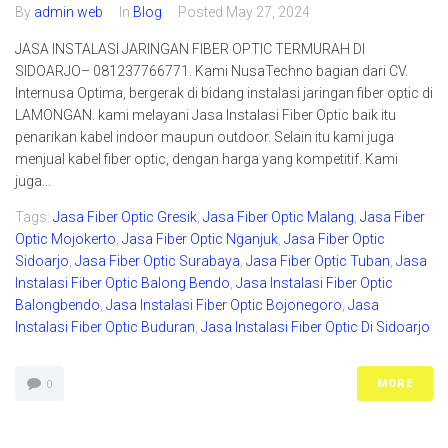
By
admin web
In
Blog
Posted
May 27, 2024
JASA INSTALASI JARINGAN FIBER OPTIC TERMURAH DI
SIDOARJO– 081237766771. Kami NusaTechno bagian dari CV.
Internusa Optima, bergerak di bidang instalasi jaringan fiber optic di
LAMONGAN. kami melayani Jasa Instalasi Fiber Optic baik itu
penarikan kabel indoor maupun outdoor. Selain itu kami juga
menjual kabel fiber optic, dengan harga yang kompetitif. Kami
juga...
Tags:
Jasa Fiber Optic Gresik
,
Jasa Fiber Optic Malang
,
Jasa Fiber
Optic Mojokerto
,
Jasa Fiber Optic Nganjuk
,
Jasa Fiber Optic
Sidoarjo
,
Jasa Fiber Optic Surabaya
,
Jasa Fiber Optic Tuban
,
Jasa
Instalasi Fiber Optic Balong Bendo
,
Jasa Instalasi Fiber Optic
Balongbendo
,
Jasa Instalasi Fiber Optic Bojonegoro
,
Jasa
Instalasi Fiber Optic Buduran
,
Jasa Instalasi Fiber Optic Di Sidoarjo
MORE
0