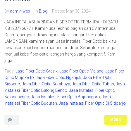
By
admin web
In
Blog
Posted
May 30, 2024
JASA INSTALASI JARINGAN FIBER OPTIC TERMURAH DI BATU–
081237766771. Kami NusaTechno bagian dari CV. Internusa
Optima, bergerak di bidang instalasi jaringan fiber optic di
LAMONGAN. kami melayani Jasa Instalasi Fiber Optic baik itu
penarikan kabel indoor maupun outdoor. Selain itu kami juga
menjual kabel fiber optic, dengan harga yang kompetitif. Kami
juga...
Tags:
Jasa Fiber Optic Gresik
,
Jasa Fiber Optic Malang
,
Jasa Fiber
Optic Mojokerto
,
Jasa Fiber Optic Nganjuk
,
Jasa Fiber Optic
Sidoarjo
,
Jasa Fiber Optic Surabaya
,
Jasa Fiber Optic Tuban
,
Jasa
Instalasi Fiber Optic Balong Bendo
,
Jasa Instalasi Fiber Optic
Balongbendo
,
Jasa Instalasi Fiber Optic Bojonegoro
,
Jasa
Instalasi Fiber Optic Buduran
,
Jasa Instalasi Fiber Optic Di Sidoarjo
MORE
0