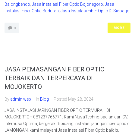
Balongbendo
,
Jasa Instalasi Fiber Optic Bojonegoro
,
Jasa
Instalasi Fiber Optic Buduran
,
Jasa Instalasi Fiber Optic Di Sidoarjo
MORE
0
JASA PEMASANGAN FIBER OPTIC
TERBAIK DAN TERPERCAYA DI
MOJOKERTO
By
admin web
In
Blog
Posted
May 28, 2024
JASA INSTALASI JARINGAN FIBER OPTIC TERMURAH DI
MOJOKERTO– 081237766771. Kami NusaTechno bagian dari CV.
Internusa Optima, bergerak di bidang instalasi jaringan fiber optic di
LAMONGAN. kami melayani Jasa Instalasi Fiber Optic baik itu