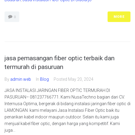
MORE
0
jasa pemasangan fiber optic terbaik dan
termurah di pasuruan
By
admin web
In
Blog
Posted
May 20, 2024
JASA INSTALASI JARINGAN FIBER OPTIC TERMURAH DI
PASURUAN– 081237766771. Kami NusaTechno bagian dari CV.
Internusa Optima, bergerak di bidang instalasi jaringan fiber optic di
LAMONGAN. kami melayani Jasa Instalasi Fiber Optic baik itu
penarikan kabel indoor maupun outdoor. Selain itu kami juga
menjual kabel fiber optic, dengan harga yang kompetitif. Kami
juga...