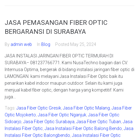
JASA PEMASANGAN FIBER OPTIC
BERGARANSI DI SURABAYA
By
admin web
In
Blog
Posted
May 25, 2024
JASA INSTALASI JARINGAN FIBER OPTIC TERMURAH DI
SURABAYA– 081237766771. Kami NusaTechno bagian dari CV.
Internusa Optima, bergerak di bidang instalasi jaringan fiber optic di
LAMONGAN. kami melayani Jasa Instalasi Fiber Optic baik itu
penarikan kabel indoor maupun outdoor. Selain itu kami juga
menjual kabel fiber optic, dengan harga yang kompetitif. Kami
juga...
Tags:
Jasa Fiber Optic Gresik
,
Jasa Fiber Optic Malang
,
Jasa Fiber
Optic Mojokerto
,
Jasa Fiber Optic Nganjuk
,
Jasa Fiber Optic
Sidoarjo
,
Jasa Fiber Optic Surabaya
,
Jasa Fiber Optic Tuban
,
Jasa
Instalasi Fiber Optic
,
Jasa Instalasi Fiber Optic Balong Bendo
,
Jasa
Instalasi Fiber Optic Balongbendo
,
Jasa Instalasi Fiber Optic