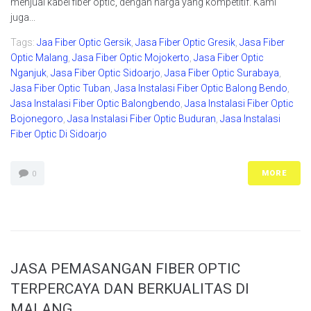
menjual kabel fiber optic, dengan harga yang kompetitif. Kami
juga...
Tags:
Jaa Fiber Optic Gersik
,
Jasa Fiber Optic Gresik
,
Jasa Fiber
Optic Malang
,
Jasa Fiber Optic Mojokerto
,
Jasa Fiber Optic
Nganjuk
,
Jasa Fiber Optic Sidoarjo
,
Jasa Fiber Optic Surabaya
,
Jasa Fiber Optic Tuban
,
Jasa Instalasi Fiber Optic Balong Bendo
,
Jasa Instalasi Fiber Optic Balongbendo
,
Jasa Instalasi Fiber Optic
Bojonegoro
,
Jasa Instalasi Fiber Optic Buduran
,
Jasa Instalasi
Fiber Optic Di Sidoarjo
MORE
0
JASA PEMASANGAN FIBER OPTIC
TERPERCAYA DAN BERKUALITAS DI
MALANG