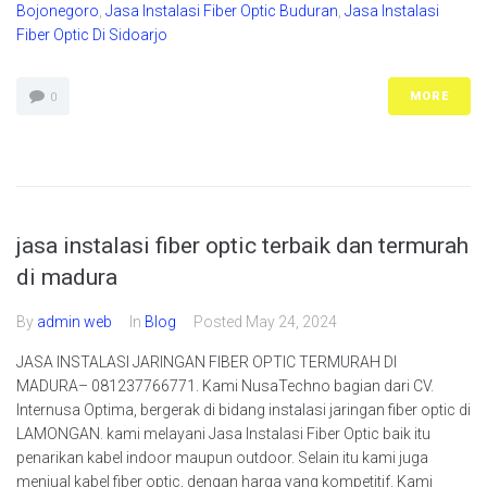
Bojonegoro
,
Jasa Instalasi Fiber Optic Buduran
,
Jasa Instalasi
Fiber Optic Di Sidoarjo
MORE
0
jasa instalasi fiber optic terbaik dan termurah
di madura
By
admin web
In
Blog
Posted
May 24, 2024
JASA INSTALASI JARINGAN FIBER OPTIC TERMURAH DI
MADURA– 081237766771. Kami NusaTechno bagian dari CV.
Internusa Optima, bergerak di bidang instalasi jaringan fiber optic di
LAMONGAN. kami melayani Jasa Instalasi Fiber Optic baik itu
penarikan kabel indoor maupun outdoor. Selain itu kami juga
menjual kabel fiber optic, dengan harga yang kompetitif. Kami