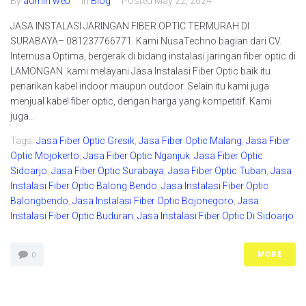
By
admin web
In
Blog
Posted
May 22, 2024
JASA INSTALASI JARINGAN FIBER OPTIC TERMURAH DI
SURABAYA– 081237766771. Kami NusaTechno bagian dari CV.
Internusa Optima, bergerak di bidang instalasi jaringan fiber optic di
LAMONGAN. kami melayani Jasa Instalasi Fiber Optic baik itu
penarikan kabel indoor maupun outdoor. Selain itu kami juga
menjual kabel fiber optic, dengan harga yang kompetitif. Kami
juga...
Tags:
Jasa Fiber Optic Gresik
,
Jasa Fiber Optic Malang
,
Jasa Fiber
Optic Mojokerto
,
Jasa Fiber Optic Nganjuk
,
Jasa Fiber Optic
Sidoarjo
,
Jasa Fiber Optic Surabaya
,
Jasa Fiber Optic Tuban
,
Jasa
Instalasi Fiber Optic Balong Bendo
,
Jasa Instalasi Fiber Optic
Balongbendo
,
Jasa Instalasi Fiber Optic Bojonegoro
,
Jasa
Instalasi Fiber Optic Buduran
,
Jasa Instalasi Fiber Optic Di Sidoarjo
MORE
0