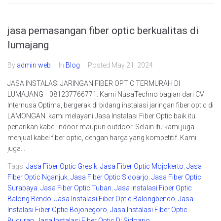
jasa pemasangan fiber optic berkualitas di
lumajang
By
admin web
In
Blog
Posted
May 21, 2024
JASA INSTALASI JARINGAN FIBER OPTIC TERMURAH DI
LUMAJANG– 081237766771. Kami NusaTechno bagian dari CV.
Internusa Optima, bergerak di bidang instalasi jaringan fiber optic di
LAMONGAN. kami melayani Jasa Instalasi Fiber Optic baik itu
penarikan kabel indoor maupun outdoor. Selain itu kami juga
menjual kabel fiber optic, dengan harga yang kompetitif. Kami
juga...
Tags:
Jasa Fiber Optic Gresik
,
Jasa Fiber Optic Mojokerto
,
Jasa
Fiber Optic Nganjuk
,
Jasa Fiber Optic Sidoarjo
,
Jasa Fiber Optic
Surabaya
,
Jasa Fiber Optic Tuban
,
Jasa Instalasi Fiber Optic
Balong Bendo
,
Jasa Instalasi Fiber Optic Balongbendo
,
Jasa
Instalasi Fiber Optic Bojonegoro
,
Jasa Instalasi Fiber Optic
Buduran
,
Jasa Instalasi Fiber Optic Di Sidoarjo