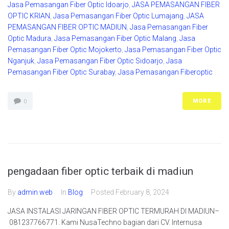
Jasa Pemasangan Fiber Optic Idoarjo
,
JASA PEMASANGAN FIBER
OPTIC KRIAN
,
Jasa Pemasangan Fiber Optic Lumajang
,
JASA
PEMASANGAN FIBER OPTIC MADIUN
,
Jasa Pemasangan Fiber
Optic Madura
,
Jasa Pemasangan Fiber Optic Malang
,
Jasa
Pemasangan Fiber Optic Mojokerto
,
Jasa Pemasangan Fiber Optic
Nganjuk
,
Jasa Pemasangan Fiber Optic Sidoarjo
,
Jasa
Pemasangan Fiber Optic Surabay
,
Jasa Pemasangan Fiberoptic
MORE
0
pengadaan fiber optic terbaik di madiun
By
admin web
In
Blog
Posted
February 8, 2024
JASA INSTALASI JARINGAN FIBER OPTIC TERMURAH DI MADIUN–
081237766771. Kami NusaTechno bagian dari CV. Internusa