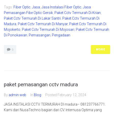
Tags:
Fiber Optic
,
Jasa
,
Jasa Instalasi Fiber Optic
,
Jasa
Pemasangan Fibe Optic Gersik
,
Paket Cctv Termurah Di Krian
,
Paket Cctv Termurah Di Lakar Santri
,
Paket Cctv Termurah Di
Madura
,
Paket Cctv Termurah Di Manyar
,
Paket Cctv Termurah Di
Mojokerto
,
Paket Cctv Termurah Di Mojosari
,
Paket Cctv Termurah
Di Ponokawan
,
Pemasangan
,
Pengadaan
MORE
0
paket pemasangan cctv madura
By
admin web
In
Blog
Posted
February 12, 2024
JASA INSTALASI CCTV TERMURAH DI madura– 081237766771.
Kami dari NusaTechno bagian dari CV. Internusa Optima yang