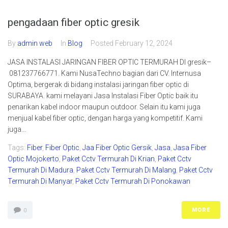
pengadaan fiber optic gresik
By
admin web
In
Blog
Posted
February 12, 2024
JASA INSTALASI JARINGAN FIBER OPTIC TERMURAH DI gresik–
081237766771. Kami NusaTechno bagian dari CV. Internusa
Optima, bergerak di bidang instalasi jaringan fiber optic di
SURABAYA. kami melayani Jasa Instalasi Fiber Optic baik itu
penarikan kabel indoor maupun outdoor. Selain itu kami juga
menjual kabel fiber optic, dengan harga yang kompetitif. Kami
juga...
Tags:
Fiber
,
Fiber Optic
,
Jaa Fiber Optic Gersik
,
Jasa
,
Jasa Fiber
Optic Mojokerto
,
Paket Cctv Termurah Di Krian
,
Paket Cctv
Termurah Di Madura
,
Paket Cctv Termurah Di Malang
,
Paket Cctv
Termurah Di Manyar
,
Paket Cctv Termurah Di Ponokawan
MORE
0