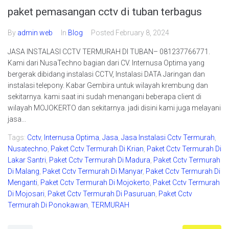
paket pemasangan cctv di tuban terbagus
By
admin web
In
Blog
Posted
February 8, 2024
JASA INSTALASI CCTV TERMURAH DI TUBAN– 081237766771.
Kami dari NusaTechno bagian dari CV. Internusa Optima yang
bergerak dibidang instalasi CCTV, Instalasi DATA Jaringan dan
instalasi telepony. Kabar Gembira untuk wilayah krembung dan
sekitarnya. kami saat ini sudah menangani beberapa client di
wilayah MOJOKERTO dan sekitarnya. jadi disini kami juga melayani
jasa...
Tags:
Cctv
,
Internusa Optima
,
Jasa
,
Jasa Instalasi Cctv Termurah
,
Nusatechno
,
Paket Cctv Termurah Di Krian
,
Paket Cctv Termurah Di
Lakar Santri
,
Paket Cctv Termurah Di Madura
,
Paket Cctv Termurah
Di Malang
,
Paket Cctv Termurah Di Manyar
,
Paket Cctv Termurah Di
Menganti
,
Paket Cctv Termurah Di Mojokerto
,
Paket Cctv Termurah
Di Mojosari
,
Paket Cctv Termurah Di Pasuruan
,
Paket Cctv
Termurah Di Ponokawan
,
TERMURAH