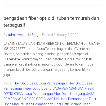
pengadaan fiber optic di tuban termurah dan
terbagus!!
By
admin web
In
Blog
Posted
February 8, 2024
JASA INSTALASI JARINGAN FIBER OPTIC TERMURAH DI TUBAN–
081237766771. Kami NusaTechno bagian dari CV. Internusa
Optima, bergerak di bidang instalasi jaringan fiber optic di
SURABAYA. kami melayani Jasa Instalasi Fiber Optic baik itu
penarikan kabel indoor maupun outdoor. Selain itu kami juga
menjual kabel fiber optic, dengan harga yang kompetitif. Kami
juga...
Tags:
Fiber Optic
,
Jasa
,
Jasa Pemasangan Fiber Optic
,
Jasa
Pemasangan Fiber Optic Idoarjo
,
JASA PEMASANGAN FIBER
OPTIC KRIAN
,
Jasa Pemasangan Fiber Optic Lumajang
,
JASA
PEMASANGAN FIBER OPTIC MADIUN
,
Jasa Pemasangan Fiber
Optic Madura
,
Jasa Pemasangan Fiber Optic Malang
,
Jasa