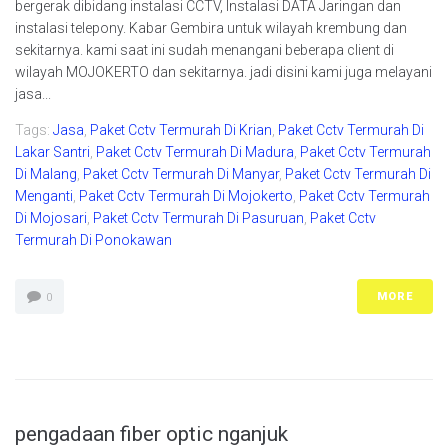
bergerak dibidang instalasi CCTV, Instalasi DATA Jaringan dan
instalasi telepony. Kabar Gembira untuk wilayah krembung dan
sekitarnya. kami saat ini sudah menangani beberapa client di
wilayah MOJOKERTO dan sekitarnya. jadi disini kami juga melayani
jasa...
Tags:
Jasa
,
Paket Cctv Termurah Di Krian
,
Paket Cctv Termurah Di
Lakar Santri
,
Paket Cctv Termurah Di Madura
,
Paket Cctv Termurah
Di Malang
,
Paket Cctv Termurah Di Manyar
,
Paket Cctv Termurah Di
Menganti
,
Paket Cctv Termurah Di Mojokerto
,
Paket Cctv Termurah
Di Mojosari
,
Paket Cctv Termurah Di Pasuruan
,
Paket Cctv
Termurah Di Ponokawan
MORE
0
pengadaan fiber optic nganjuk