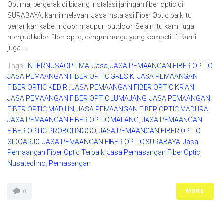
Optima, bergerak di bidang instalasi jaringan fiber optic di
SURABAYA. kami melayani Jasa Instalasi Fiber Optic baik itu
penarikan kabel indoor maupun outdoor. Selain itu kami juga
menjual kabel fiber optic, dengan harga yang kompetitif. Kami
juga...
Tags:
INTERNUSAOPTIMA
,
Jasa
,
JASA PEMAANGAN FIBER OPTIC
,
JASA PEMAANGAN FIBER OPTIC GRESIK
,
JASA PEMAANGAN
FIBER OPTIC KEDIRI
,
JASA PEMAANGAN FIBER OPTIC KRIAN
,
JASA PEMAANGAN FIBER OPTIC LUMAJANG
,
JASA PEMAANGAN
FIBER OPTIC MADIUN
,
JASA PEMAANGAN FIBER OPTIC MADURA
,
JASA PEMAANGAN FIBER OPTIC MALANG
,
JASA PEMAANGAN
FIBER OPTIC PROBOLINGGO
,
JASA PEMAANGAN FIBER OPTIC
SIDOARJO
,
JASA PEMAANGAN FIBER OPTIC SURABAYA
,
Jasa
Pemaangan Fiber Optic Terbaik
,
Jasa Pemasangan Fiber Optic
,
Nusatechno
,
Pemasangan
MORE
0