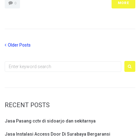
MORE
0
Posts
Older
Older Posts
Posts
navigation
Search
for:
RECENT POSTS
Jasa Pasang cctv di sidoarjo dan sekitarnya
Jasa Instalasi Access Door Di Surabaya Bergaransi