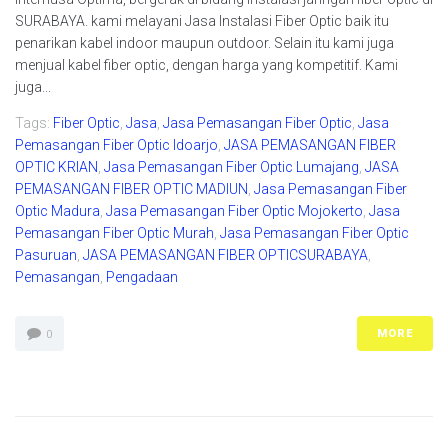
SURABAYA. kami melayani Jasa Instalasi Fiber Optic baik itu
penarikan kabel indoor maupun outdoor. Selain itu kami juga
menjual kabel fiber optic, dengan harga yang kompetitif. Kami
juga...
Tags:
Fiber Optic
,
Jasa
,
Jasa Pemasangan Fiber Optic
,
Jasa
Pemasangan Fiber Optic Idoarjo
,
JASA PEMASANGAN FIBER
OPTIC KRIAN
,
Jasa Pemasangan Fiber Optic Lumajang
,
JASA
PEMASANGAN FIBER OPTIC MADIUN
,
Jasa Pemasangan Fiber
Optic Madura
,
Jasa Pemasangan Fiber Optic Mojokerto
,
Jasa
Pemasangan Fiber Optic Murah
,
Jasa Pemasangan Fiber Optic
Pasuruan
,
JASA PEMASANGAN FIBER OPTICSURABAYA
,
Pemasangan
,
Pengadaan
MORE
0