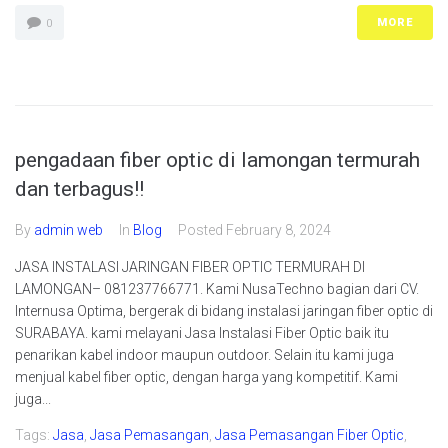
MORE
0
pengadaan fiber optic di lamongan termurah
dan terbagus!!
By
admin web
In
Blog
Posted
February 8, 2024
JASA INSTALASI JARINGAN FIBER OPTIC TERMURAH DI
LAMONGAN– 081237766771. Kami NusaTechno bagian dari CV.
Internusa Optima, bergerak di bidang instalasi jaringan fiber optic di
SURABAYA. kami melayani Jasa Instalasi Fiber Optic baik itu
penarikan kabel indoor maupun outdoor. Selain itu kami juga
menjual kabel fiber optic, dengan harga yang kompetitif. Kami
juga...
Tags:
Jasa
,
Jasa Pemasangan
,
Jasa Pemasangan Fiber Optic
,