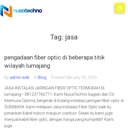
Tag:
jasa
pengadaan fiber optic di beberapa titik
wilayah lumajang
By
admin web
In
Blog
Posted
February 20, 2024
JASA INSTALASI JARINGAN FIBER OPTIC TERMURAH DI
lumajang– 081237766771. Kami NusaTechno bagian dari CV.
Internusa Optima, bergerak di bidang instalasi jaringan fiber optic di
SURABAYA. kami melayani Jasa Instalasi Fiber Optic baik itu
penarikan kabel indoor maupun outdoor. Selain itu kami juga
menjual kabel fiber optic, dengan harga yang kompetitif. Kami
juga...