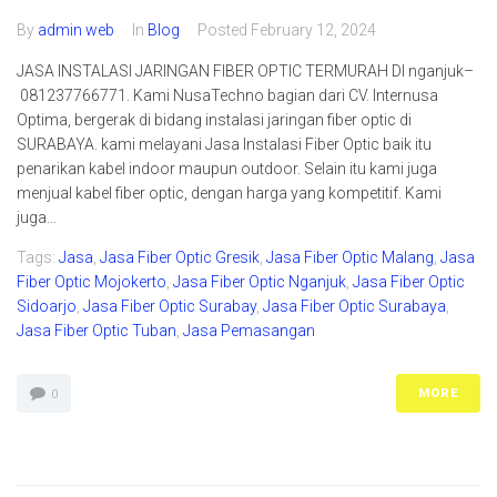
By
admin web
In
Blog
Posted
February 12, 2024
JASA INSTALASI JARINGAN FIBER OPTIC TERMURAH DI nganjuk–
081237766771. Kami NusaTechno bagian dari CV. Internusa
Optima, bergerak di bidang instalasi jaringan fiber optic di
SURABAYA. kami melayani Jasa Instalasi Fiber Optic baik itu
penarikan kabel indoor maupun outdoor. Selain itu kami juga
menjual kabel fiber optic, dengan harga yang kompetitif. Kami
juga...
Tags:
Jasa
,
Jasa Fiber Optic Gresik
,
Jasa Fiber Optic Malang
,
Jasa
Fiber Optic Mojokerto
,
Jasa Fiber Optic Nganjuk
,
Jasa Fiber Optic
Sidoarjo
,
Jasa Fiber Optic Surabay
,
Jasa Fiber Optic Surabaya
,
Jasa Fiber Optic Tuban
,
Jasa Pemasangan
MORE
0