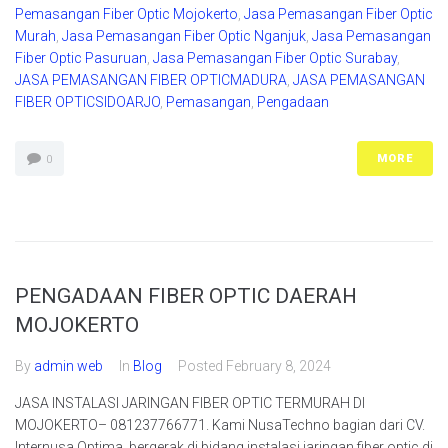
Pemasangan Fiber Optic Mojokerto
,
Jasa Pemasangan Fiber Optic
Murah
,
Jasa Pemasangan Fiber Optic Nganjuk
,
Jasa Pemasangan
Fiber Optic Pasuruan
,
Jasa Pemasangan Fiber Optic Surabay
,
JASA PEMASANGAN FIBER OPTICMADURA
,
JASA PEMASANGAN
FIBER OPTICSIDOARJO
,
Pemasangan
,
Pengadaan
MORE
0
PENGADAAN FIBER OPTIC DAERAH
MOJOKERTO
By
admin web
In
Blog
Posted
February 8, 2024
JASA INSTALASI JARINGAN FIBER OPTIC TERMURAH DI
MOJOKERTO– 081237766771. Kami NusaTechno bagian dari CV.
Internusa Optima, bergerak di bidang instalasi jaringan fiber optic di