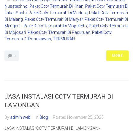
Nusatechno
,
Paket Cctv Termurah Di Krian
,
Paket Cctv Termurah Di
Lakar Santri
,
Paket Cctv Termurah Di Madura
,
Paket Cctv Termurah
Di Malang
,
Paket Cctv Termurah Di Manyar
,
Paket Cctv Termurah Di
Menganti
,
Paket Cctv Termurah Di Mojokerto
,
Paket Cctv Termurah
Di Mojosari
,
Paket Cctv Termurah Di Pasuruan
,
Paket Cctv
Termurah Di Ponokawan
,
TERMURAH
MORE
0
JASA INSTALASI CCTV TERMURAH DI
LAMONGAN
By
admin web
In
Blog
Posted
November 25, 2023
JASA INSTALASI CCTV TERMURAH DI LAMONGAN -