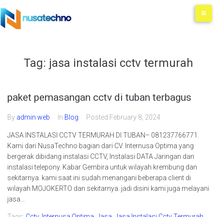
Tag:
jasa instalasi cctv termurah
paket pemasangan cctv di tuban terbagus
By
admin web
In
Blog
Posted
February 8, 2024
JASA INSTALASI CCTV TERMURAH DI TUBAN– 081237766771.
Kami dari NusaTechno bagian dari CV. Internusa Optima yang
bergerak dibidang instalasi CCTV, Instalasi DATA Jaringan dan
instalasi telepony. Kabar Gembira untuk wilayah krembung dan
sekitarnya. kami saat ini sudah menangani beberapa client di
wilayah MOJOKERTO dan sekitarnya. jadi disini kami juga melayani
jasa...
Tags:
Cctv
,
Internusa Optima
,
Jasa
,
Jasa Instalasi Cctv Termurah
,