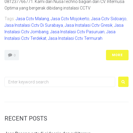
081237766771. Kami dari NusaTechno bagian dari CV. Internusa
Optima yang bergerak dibidang instalasi CCTV
Tags:
Jasa Cctv Malang
,
Jasa Cctv Mojokerto
,
Jasa Cctv Sidoarjo
,
Jasa Instalasi Cctv Di Surabaya
,
Jasa Instalasi Cctv Gresik
,
Jasa
Instalasi Cctv Jombang
,
Jasa Instalasi Cctv Pasuruan
,
Jasa
Instalasi Cctv Terdekat
,
Jasa Instalasi Cctv Termurah
MORE
0
Search
for:
RECENT POSTS