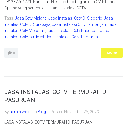
081237766771. Kami dari NusaTechno bagian dari CV. Internusa
Optima yang bergerak dibidang instalasi CCTV
Tags:
Jasa Cctv Malang
,
Jasa Instalasi Cctv Di Sidoarjo
,
Jasa
Instalasi Cctv Di Surabaya
,
Jasa Instalasi Cctv Lamongan
,
Jasa
Instalasi Cctv Mojosari
,
Jasa Instalasi Cctv Pasuruan
,
Jasa
Instalasi Cctv Terdekat
,
Jasa Instalasi Cctv Termurah
MORE
0
JASA INSTALASI CCTV TERMURAH DI
PASURUAN
By
admin web
In
Blog
Posted
November 25, 2023
JASA INSTALASI CCTV TERMURAH DI PASURUAN -