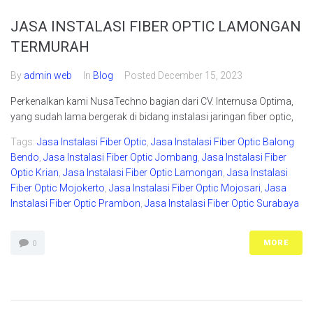
JASA INSTALASI FIBER OPTIC LAMONGAN
TERMURAH
By
admin web
In
Blog
Posted
December 15, 2023
Perkenalkan kami NusaTechno bagian dari CV. Internusa Optima,
yang sudah lama bergerak di bidang instalasi jaringan fiber optic,
Tags:
Jasa Instalasi Fiber Optic
,
Jasa Instalasi Fiber Optic Balong
Bendo
,
Jasa Instalasi Fiber Optic Jombang
,
Jasa Instalasi Fiber
Optic Krian
,
Jasa Instalasi Fiber Optic Lamongan
,
Jasa Instalasi
Fiber Optic Mojokerto
,
Jasa Instalasi Fiber Optic Mojosari
,
Jasa
Instalasi Fiber Optic Prambon
,
Jasa Instalasi Fiber Optic Surabaya
MORE
0