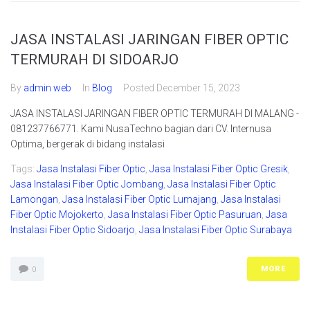
JASA INSTALASI JARINGAN FIBER OPTIC
TERMURAH DI SIDOARJO
By
admin web
In
Blog
Posted
December 15, 2023
JASA INSTALASI JARINGAN FIBER OPTIC TERMURAH DI MALANG -
081237766771. Kami NusaTechno bagian dari CV. Internusa
Optima, bergerak di bidang instalasi
Tags:
Jasa Instalasi Fiber Optic
,
Jasa Instalasi Fiber Optic Gresik
,
Jasa Instalasi Fiber Optic Jombang
,
Jasa Instalasi Fiber Optic
Lamongan
,
Jasa Instalasi Fiber Optic Lumajang
,
Jasa Instalasi
Fiber Optic Mojokerto
,
Jasa Instalasi Fiber Optic Pasuruan
,
Jasa
Instalasi Fiber Optic Sidoarjo
,
Jasa Instalasi Fiber Optic Surabaya
MORE
0