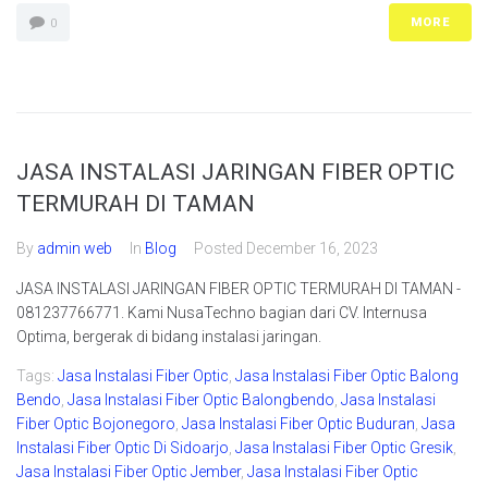
MORE
0
JASA INSTALASI JARINGAN FIBER OPTIC
TERMURAH DI TAMAN
By
admin web
In
Blog
Posted
December 16, 2023
JASA INSTALASI JARINGAN FIBER OPTIC TERMURAH DI TAMAN -
081237766771. Kami NusaTechno bagian dari CV. Internusa
Optima, bergerak di bidang instalasi jaringan.
Tags:
Jasa Instalasi Fiber Optic
,
Jasa Instalasi Fiber Optic Balong
Bendo
,
Jasa Instalasi Fiber Optic Balongbendo
,
Jasa Instalasi
Fiber Optic Bojonegoro
,
Jasa Instalasi Fiber Optic Buduran
,
Jasa
Instalasi Fiber Optic Di Sidoarjo
,
Jasa Instalasi Fiber Optic Gresik
,
Jasa Instalasi Fiber Optic Jember
,
Jasa Instalasi Fiber Optic