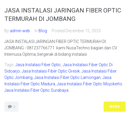
JASA INSTALASI JARINGAN FIBER OPTIC
TERMURAH DI JOMBANG
By
admin web
In
Blog
Posted
December 15, 2023
JASA INSTALASI JARINGAN FIBER OPTIC TERMURAH DI
JOMBANG - 081237766771 kami NusaTechno bagian dari CV.
Internusa Optima, bergerak di bidang instalasi
Tags:
Jasa Instalasi Fiber Optic
,
Jasa Instalasi Fiber Optic Di
Sidoarjo
,
Jasa Instalasi Fiber Optic Gresik
,
Jasa Instalasi Fiber
Optic Jombang
,
Jasa Instalasi Fiber Optic Lamongan
,
Jasa
Instalasi Fiber Optic Madura
,
Jasa Instalasi Fiber Optic Mojokerto
,
Jasa Instalasi Fiber Optic Surabaya
MORE
0