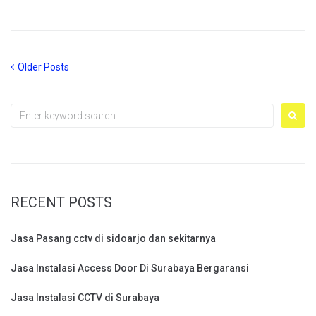
Posts
Older
Older Posts
Posts
navigation
Search
for:
RECENT POSTS
Jasa Pasang cctv di sidoarjo dan sekitarnya
Jasa Instalasi Access Door Di Surabaya Bergaransi
Jasa Instalasi CCTV di Surabaya