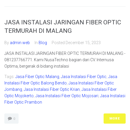
JASA INSTALASI JARINGAN FIBER OPTIC
TERMURAH DI MALANG
By
admin web
In
Blog
Posted
December 15, 2023
JASA INSTALASI JARINGAN FIBER OPTIC TERMURAH DI MALANG -
081237766771. Kami NusaTechno bagian dari CV. Internusa
Optima, bergerak di bidang instalasi
Tags:
Jasa Fiber Optic Malang
,
Jasa Instalasi Fiber Optic
,
Jasa
Instalasi Fiber Optic Balong Bendo
,
Jasa Instalasi Fiber Optic
Jombang
,
Jasa Instalasi Fiber Optic Krian
,
Jasa Instalasi Fiber
Optic Mojokerto
,
Jasa Instalasi Fiber Optic Mojosari
,
Jasa Instalasi
Fiber Optic Prambon
MORE
0