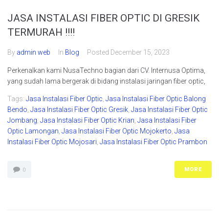
JASA INSTALASI FIBER OPTIC DI GRESIK
TERMURAH !!!!
By
admin web
In
Blog
Posted
December 15, 2023
Perkenalkan kami NusaTechno bagian dari CV. Internusa Optima,
yang sudah lama bergerak di bidang instalasi jaringan fiber optic,
Tags:
Jasa Instalasi Fiber Optic
,
Jasa Instalasi Fiber Optic Balong
Bendo
,
Jasa Instalasi Fiber Optic Gresik
,
Jasa Instalasi Fiber Optic
Jombang
,
Jasa Instalasi Fiber Optic Krian
,
Jasa Instalasi Fiber
Optic Lamongan
,
Jasa Instalasi Fiber Optic Mojokerto
,
Jasa
Instalasi Fiber Optic Mojosari
,
Jasa Instalasi Fiber Optic Prambon
MORE
0