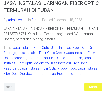
JASA INSTALASI JARINGAN FIBER OPTIC
TERMURAH DI TUBAN
By
admin web
In
Blog
Posted
December 15, 2023
JASA INSTALASI JARINGAN FIBER OPTIC TERMURAH DI TUBAN -
081237766771. Kami NusaTechno bagian dari CV. Internusa
Optima, bergerak di bidang instalasi
Tags:
Jasa Instalasi Fiber Optic
,
Jasa Instalasi Fiber Optic Di
Sidoarjo
,
Jasa Instalasi Fiber Optic Gresik
,
Jasa Instalasi Fiber
Optic Jombang
,
Jasa Instalasi Fiber Optic Lamongan
,
Jasa
Instalasi Fiber Optic Mojokerto
,
Jasa Instalasi Fiber Optic
Pasuruan
,
Jasa Instalasi Fiber Optic Probolinggo
,
Jasa Instalasi
Fiber Optic Surabaya
,
Jasa Instalasi Fiber Optic Tuban
MORE
0