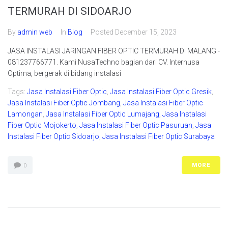
TERMURAH DI SIDOARJO
By
admin web
In
Blog
Posted
December 15, 2023
JASA INSTALASI JARINGAN FIBER OPTIC TERMURAH DI MALANG -
081237766771. Kami NusaTechno bagian dari CV. Internusa
Optima, bergerak di bidang instalasi
Tags:
Jasa Instalasi Fiber Optic
,
Jasa Instalasi Fiber Optic Gresik
,
Jasa Instalasi Fiber Optic Jombang
,
Jasa Instalasi Fiber Optic
Lamongan
,
Jasa Instalasi Fiber Optic Lumajang
,
Jasa Instalasi
Fiber Optic Mojokerto
,
Jasa Instalasi Fiber Optic Pasuruan
,
Jasa
Instalasi Fiber Optic Sidoarjo
,
Jasa Instalasi Fiber Optic Surabaya
MORE
0