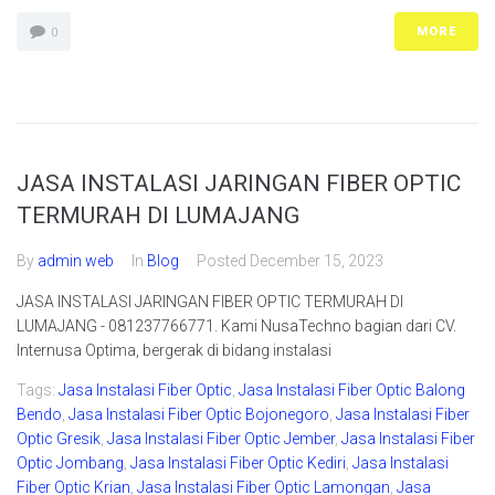
MORE
0
JASA INSTALASI JARINGAN FIBER OPTIC
TERMURAH DI LUMAJANG
By
admin web
In
Blog
Posted
December 15, 2023
JASA INSTALASI JARINGAN FIBER OPTIC TERMURAH DI
LUMAJANG - 081237766771. Kami NusaTechno bagian dari CV.
Internusa Optima, bergerak di bidang instalasi
Tags:
Jasa Instalasi Fiber Optic
,
Jasa Instalasi Fiber Optic Balong
Bendo
,
Jasa Instalasi Fiber Optic Bojonegoro
,
Jasa Instalasi Fiber
Optic Gresik
,
Jasa Instalasi Fiber Optic Jember
,
Jasa Instalasi Fiber
Optic Jombang
,
Jasa Instalasi Fiber Optic Kediri
,
Jasa Instalasi
Fiber Optic Krian
,
Jasa Instalasi Fiber Optic Lamongan
,
Jasa